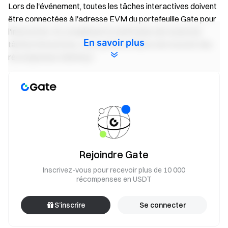
Lors de l'événement, toutes les tâches interactives doivent
être connectées à l'adresse EVM du portefeuille Gate pour
l'interaction. En complétant la vérification de toutes les
En savoir plus
tâches interactives, vous aurez la chance de recevoir des
récompenses d'airdrop !
Suivre les comptes de médias sociaux
Complétez les comptes de médias sociaux et revenez aux
tâches Gate Web3 pour vérification.
Remarque : Toutes les tâches de suivi des médias sociaux
doivent être terminées pour finaliser la vérification.
Augmentez la chance de recevoir des airdrops :
Rejoindre Gate
Suivez les comptes de médias sociaux Web3 de Gate
Inscrivez-vous pour recevoir plus de 10 000
pour augmenter la chance de recevoir des airdrops.
récompenses en USDT
App: Accédez à l'application Web3 Gate -> Zone de gains
de coins -> Accédez à la page de la place de tâches ->
S’inscrire
Se connecter
Commencez à interagir.
Web: Accédez à la page Gate -> Zone Web3 -> Accédez à