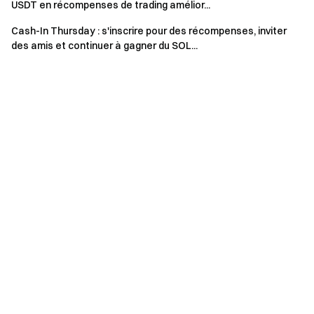
USDT en récompenses de trading amélior...
Cash-In Thursday : s'inscrire pour des récompenses, inviter
des amis et continuer à gagner du SOL...
Autres notes
Toutes les tâches doivent être vérifiées pendant la
période de l'événement pour être considérées comme