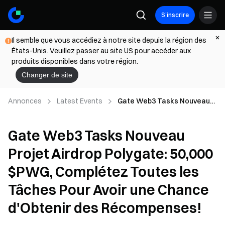
S’inscrire
Il semble que vous accédiez à notre site depuis la région des
États-Unis. Veuillez passer au site US pour accéder aux
produits disponibles dans votre région.
Changer de site
Annonces
Latest Events
Gate Web3 Tasks Nouveau
Projet Airdrop Polygate:
50,000 $PWG, Complétez
Gate Web3 Tasks Nouveau
Toutes les Tâches Pour Avoir
une Chance d'Obtenir des
Projet Airdrop Polygate: 50,000
Récompenses!
$PWG, Complétez Toutes les
Tâches Pour Avoir une Chance
d'Obtenir des Récompenses!