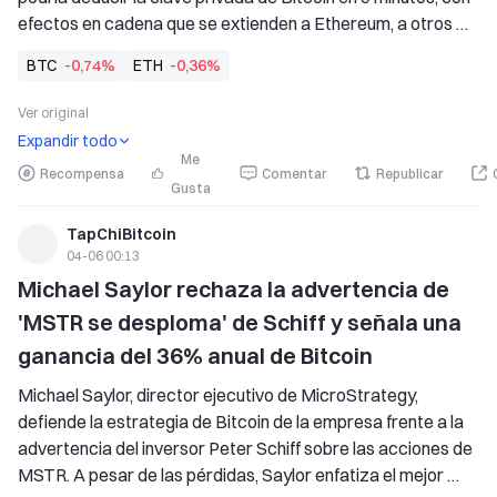
efectos en cadena que se extienden a Ethereum, a otros 
tokens, a los bancos privados y quizá a todo en este mundo. 
BTC
-0,74%
ETH
-0,36%
Las computadoras cuánticas son muy propensas a 
malinterpretarse como una ph
Ver original
Expandir todo
Me
Recompensa
Comentar
Republicar
Gusta
TapChiBitcoin
04-06 00:13
Michael Saylor rechaza la advertencia de 
'MSTR se desploma' de Schiff y señala una 
ganancia del 36% anual de Bitcoin
Michael Saylor, director ejecutivo de MicroStrategy, 
defiende la estrategia de Bitcoin de la empresa frente a la 
advertencia del inversor Peter Schiff sobre las acciones de 
MSTR. A pesar de las pérdidas, Saylor enfatiza el mejor 