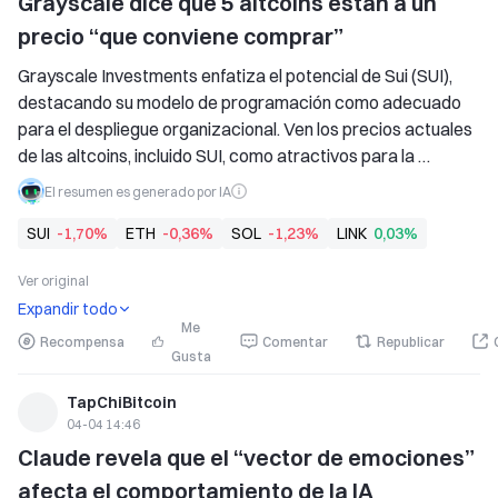
Grayscale dice que 5 altcoins están a un 
precio “que conviene comprar”
Grayscale Investments enfatiza el potencial de Sui (SUI), 
destacando su modelo de programación como adecuado 
para el despliegue organizacional. Ven los precios actuales 
de las altcoins, incluido SUI, como atractivos para la 
acumulación, señalando una posible recuperación a medida 
El resumen es generado por IA
que aumenta la demanda institucional.
SUI
-1,70%
ETH
-0,36%
SOL
-1,23%
LINK
0,03%
Ver original
Expandir todo
Me
Recompensa
Comentar
Republicar
Gusta
TapChiBitcoin
04-04 14:46
Claude revela que el “vector de emociones” 
afecta el comportamiento de la IA