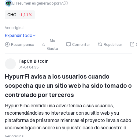
digitales. Las regulaciones propuestas podrían complicar 
El resumen es generado por IA
los planes de Metaplanet para cotizar en el Tokyo Stock 
CHO
-1,11%
Price Index después de su próxima reestructuración. Si se 
aplican, estas medidas pueden llevar a salidas de capital 
Ver original
significativas que impacten las acciones de Metaplanet.
Expandir todo
Me
Recompensa
Comentar
Republicar
Gusta
TapChiBitcoin
04-04 04:38
HypurrFi avisa a los usuarios cuando 
sospecha que un sitio web ha sido tomado o 
controlado por terceros
HypurrFi ha emitido una advertencia a sus usuarios, 
recomendándoles no interactuar con su sitio web y su 
plataforma de préstamos mientras el proyecto lleva a cabo 
una investigación sobre un supuesto caso de secuestro de 
dominio. Esta medida captó de inmediato la atención de la 
Ver original