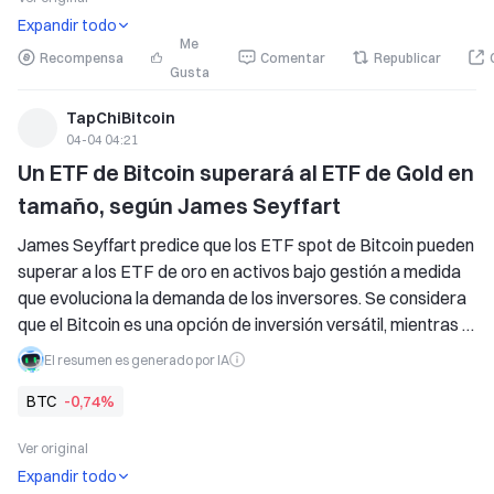
comunidad de criptomonedas, cuando el riesgo de 
Expandir todo
incidentes relacionados
Me
Recompensa
Comentar
Republicar
Gusta
TapChiBitcoin
04-04 04:21
Un ETF de Bitcoin superará al ETF de Gold en 
tamaño, según James Seyffart
James Seyffart predice que los ETF spot de Bitcoin pueden 
superar a los ETF de oro en activos bajo gestión a medida 
que evoluciona la demanda de los inversores. Se considera 
que el Bitcoin es una opción de inversión versátil, mientras 
que el oro sigue siendo tradicional. A pesar de las caídas 
El resumen es generado por IA
recientes, ambas clases de activos han registrado una 
BTC
-0,74%
actividad significativa de entradas de fondos.
Ver original
Expandir todo