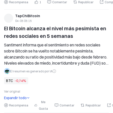
Recompensa
1
Comentar
Republicar
Comp
TapChiBitcoin
04-05 05:15
El Bitcoin alcanza el nivel más pesimista en 
redes sociales en 5 semanas
Santiment informa que el sentimiento en redes sociales 
sobre Bitcoin se ha vuelto notablemente pesimista, 
alcanzando su ratio de positividad más bajo desde febrero. 
Niveles elevados de miedo, incertidumbre y duda (FUD) son 
indicadores comunes de posibles rebotes de precio. A 
El resumen es generado por IA
pesar de que Bitcoin cotiza a la baja a $67,100, los 
BTC
-0,74%
indicadores del mercado sugieren que persiste un 
sentimiento inversor cauteloso.
Ver original
Expandir todo
Me
Recompensa
Comentar
Republicar
Gusta