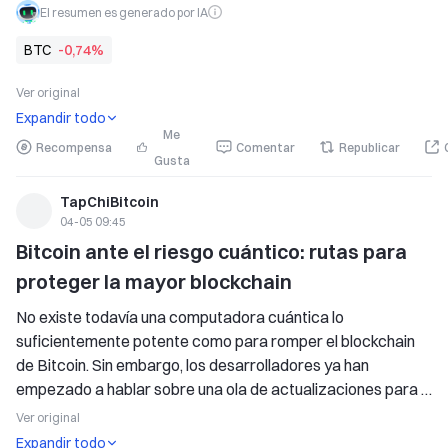
desempeño de Bitcoin en comparación con el oro y el S&P 
El resumen es generado por IA
500 desde 2020.
BTC
-0,74%
Ver original
Expandir todo
Me
Recompensa
Comentar
Republicar
Gusta
TapChiBitcoin
04-05 09:45
Bitcoin ante el riesgo cuántico: rutas para 
proteger la mayor blockchain
No existe todavía una computadora cuántica lo 
suficientemente potente como para romper el blockchain 
de Bitcoin. Sin embargo, los desarrolladores ya han 
empezado a hablar sobre una ola de actualizaciones para 
construir una capa de defensa frente a esta amenaza 
Ver original
potencial — y eso tiene todo el sentido, porque este riesgo 
Expandir todo