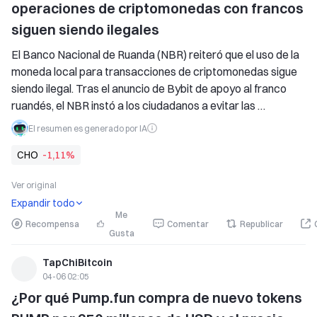
operaciones de criptomonedas con francos 
siguen siendo ilegales
El Banco Nacional de Ruanda (NBR) reiteró que el uso de la 
moneda local para transacciones de criptomonedas sigue 
siendo ilegal. Tras el anuncio de Bybit de apoyo al franco 
ruandés, el NBR instó a los ciudadanos a evitar las 
criptomonedas debido a riesgos significativos y a la falta de 
El resumen es generado por IA
vías legales, destacando que el FRW es el único medio de 
CHO
-1,11%
pago de curso legal. Ruanda busca fortalecer su moneda 
con una moneda digital de banco central, al tiempo que 
Ver original
endurece la regulación de los servicios de criptoactivos 
Expandir todo
para garantizar una innovación responsable y proteger la 
Me
soberanía monetaria.
Recompensa
Comentar
Republicar
Gusta
TapChiBitcoin
04-06 02:05
¿Por qué Pump.fun compra de nuevo tokens 