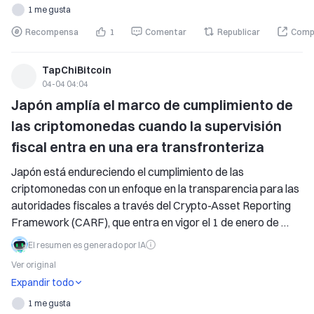
1 me gusta
Recompensa
1
Comentar
Republicar
Comp
TapChiBitcoin
04-04 04:04
Japón amplía el marco de cumplimiento de 
las criptomonedas cuando la supervisión 
fiscal entra en una era transfronteriza
Japón está endureciendo el cumplimiento de las 
criptomonedas con un enfoque en la transparencia para las 
autoridades fiscales a través del Crypto-Asset Reporting 
Framework (CARF), que entra en vigor el 1 de enero de 
2026. Los proveedores de servicios de criptomonedas 
El resumen es generado por IA
deben verificar la residencia fiscal del usuario y reportar los 
Ver original
datos de las transacciones, cambiando significativamente 
Expandir todo
la infraestructura de cumplimiento del mercado. Si bien las 
1 me gusta
criptomonedas aún pueden prosperar, ya no será un 