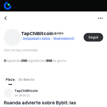
TapChiBitcoin
Seguir
Antigüedad 1.4años
Nivel máximo 0
Aún no hay contenido
0
Siguiendo
299
seguidor(es)
898
me gusta
Plaza
En directo
TapChiBitcoin
04-06 03:21
Ruanda advierte sobre Bybit: las 