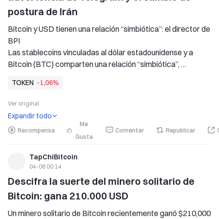
postura de Irán
Bitcoin y USD tienen una relación “simbiótica”: el director de 
BPI 
Las stablecoins vinculadas al dólar estadounidense y a 
Bitcoin (BTC) comparten una relación “simbiótica”, 
beneficiándose ambas del aumento del nivel de adopción, 
TOKEN
-1,06%
según Sam Lyman, jefe de investigación en el Bitcoin Policy 
Institute (BPI), una organización de defensa para el tài
Ver original
Expandir todo
Me
Recompensa
Comentar
Republicar
Gusta
TapChiBitcoin
04-06 00:14
Descifra la suerte del minero solitario de 
Bitcoin: gana 210.000 USD
Un minero solitario de Bitcoin recientemente ganó $210,000 