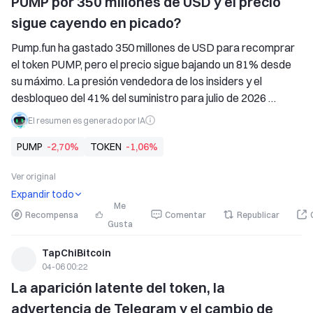
PUMP por 350 millones de USD y el precio 
sigue cayendo en picado?
Pump.fun ha gastado 350 millones de USD para recomprar 
el token PUMP, pero el precio sigue bajando un 81% desde 
su máximo. La presión vendedora de los insiders y el 
desbloqueo del 41% del suministro para julio de 2026 
podrían causar una gran volatilidad, poniendo en duda el 
El resumen es generado por IA
plan de recompra.
PUMP
-2,70%
TOKEN
-1,06%
Ver original
Expandir todo
Me
Recompensa
Comentar
Republicar
Gusta
TapChiBitcoin
04-06 00:22
La aparición latente del token, la 
advertencia de Telegram y el cambio de 