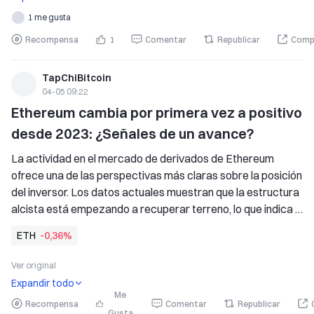
ya no es una mera hipótesis teórica
1 me gusta
Recompensa
1
Comentar
Republicar
Comp
TapChiBitcoin
04-05 09:22
Ethereum cambia por primera vez a positivo 
desde 2023: ¿Señales de un avance?
La actividad en el mercado de derivados de Ethereum 
ofrece una de las perspectivas más claras sobre la posición 
del inversor. Los datos actuales muestran que la estructura 
alcista está empezando a recuperar terreno, lo que indica 
que los fundamentos iniciales para una posible subida 
ETH
-0,36%
podrían haber comenzado a formarse. 
Aun así, el sentimiento ch
Ver original
Expandir todo
Me
Recompensa
Comentar
Republicar
Gusta