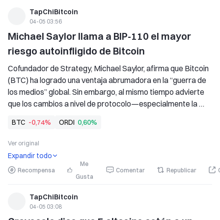
TapChiBitcoin
04-05 03:56
Michael Saylor llama a BIP-110 el mayor 
riesgo autoinfligido de Bitcoin
Cofundador de Strategy, Michael Saylor, afirma que Bitcoin 
(BTC) ha logrado una ventaja abrumadora en la “guerra de 
los medios” global. Sin embargo, al mismo tiempo advierte 
que los cambios a nivel de protocolo—especialmente la 
propuesta BIP-110—podrían convertirse en el mayor 
BTC
-0,74%
ORDI
0,60%
riesgo que aún existe para la red
Ver original
Expandir todo
Me
Recompensa
Comentar
Republicar
Gusta
TapChiBitcoin
04-05 03:08