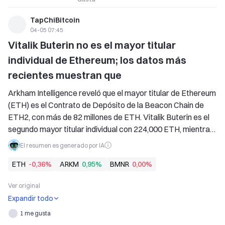
TapChiBitcoin
04-05 07:45
Vitalik Buterin no es el mayor titular 
individual de Ethereum; los datos más 
recientes muestran que
Arkham Intelligence reveló que el mayor titular de Ethereum 
(ETH) es el Contrato de Depósito de la Beacon Chain de 
ETH2, con más de 82 millones de ETH. Vitalik Buterin es el 
segundo mayor titular individual con 224,000 ETH, mientras 
que la inversora Rain Lohmus posee 250,000 ETH, pero no 
El resumen es generado por IA
puede acceder a ello.
ETH
-0,36%
ARKM
0,95%
BMNR
0,00%
Ver original
Expandir todo
1 me gusta