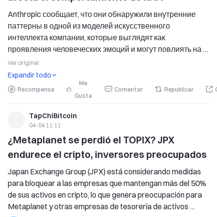
Anthropic сообщает, что они обнаружили внутренние 
паттерны в одной из моделей искусственного 
интеллекта компании, которые выглядят как 
проявления человеческих эмоций и могут повлиять на 
то, как система будет вести себя. 
Ver original
В исследовательской работе «Понятия эмоций и их 
Expandir todo
функции в одной модели языка
Me
Recompensa
Comentar
Republicar
Gusta
TapChiBitcoin
04-04 11:11
¿Metaplanet se perdió el TOPIX? JPX 
endurece el cripto, inversores preocupados
Japan Exchange Group (JPX) está considerando medidas 
para bloquear a las empresas que mantengan más del 50% 
de sus activos en cripto, lo que genera preocupación para 
Metaplanet y otras empresas de tesorería de activos 