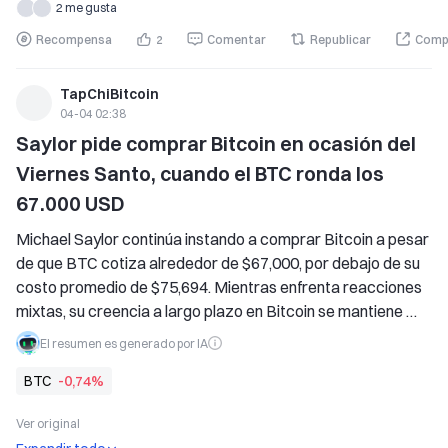
2 me gusta
Recompensa
2
Comentar
Republicar
Comp
TapChiBitcoin
04-04 02:38
Saylor pide comprar Bitcoin en ocasión del 
Viernes Santo, cuando el BTC ronda los 
67.000 USD
Michael Saylor continúa instando a comprar Bitcoin a pesar 
de que BTC cotiza alrededor de $67,000, por debajo de su 
costo promedio de $75,694. Mientras enfrenta reacciones 
mixtas, su creencia a largo plazo en Bitcoin se mantiene 
firme, promoviendo la acumulación durante las 
El resumen es generado por IA
correcciones del mercado.
BTC
-0,74%
Ver original