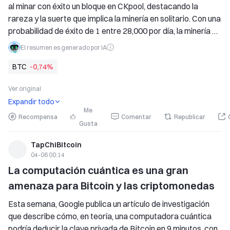
al minar con éxito un bloque en CKpool, destacando la 
rareza y la suerte que implica la minería en solitario. Con una 
probabilidad de éxito de 1 entre 28,000 por día, la minería en 
solitario sigue siendo atractiva a pesar de sus pocas 
El resumen es generado por IA
probabilidades, en contraste con la estabilidad de la minería 
BTC
-0,74%
en pools para la mayoría de los mineros.
Ver original
Expandir todo
Me
Recompensa
Comentar
Republicar
Gusta
TapChiBitcoin
04-06 00:14
La computación cuántica es una gran 
amenaza para Bitcoin y las criptomonedas
Esta semana, Google publica un artículo de investigación 
que describe cómo, en teoría, una computadora cuántica 
podría deducir la clave privada de Bitcoin en 9 minutos, con 