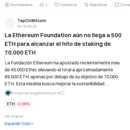
espacio para el anonimato, alineándose con los requisitos 
Recompensa
1
Comentar
Republicar
Comp
de la banca tradicional.
TapChiBitcoin
04-04 03:38
La Ethereum Foundation aún no llega a 500 
ETH para alcanzar el hito de staking de 
70.000 ETH
La Fundación Ethereum ha apostado recientemente más 
de 45.000 Ether, elevando el total a aproximadamente 
69.500 ETH, apenas por debajo de su objetivo de 70.000 
ETH. Esta medida busca mejorar la sostenibilidad 
financiera y respaldar aplicaciones cruciales, mientras se 
El resumen es generado por IA
gestionan los riesgos de las apuestas durante posibles hard 
ETH
-0,36%
forks.
Ver original
Expandir todo