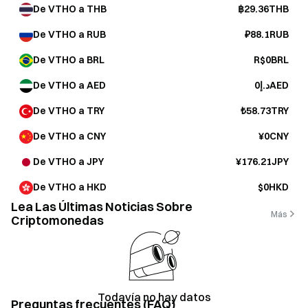
De VTHO a THB
฿29.36THB
De VTHO a RUB
₽88.1RUB
De VTHO a BRL
R$0BRL
De VTHO a AED
د.إ0AED
De VTHO a TRY
₺58.73TRY
De VTHO a CNY
¥0CNY
De VTHO a JPY
¥176.21JPY
De VTHO a HKD
$0HKD
Lea Las Últimas Noticias Sobre
Más
Criptomonedas
Todavía no hay datos
Preguntas frecuentes (FAQ)