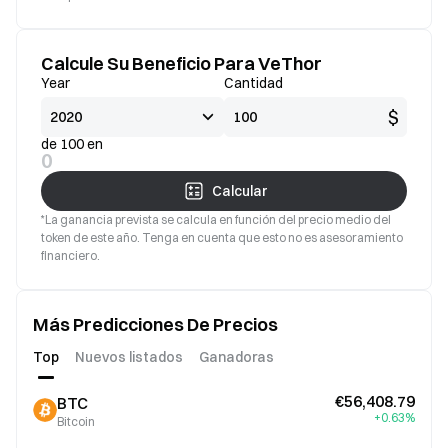
Calcule Su Beneficio Para VeThor
Year
Cantidad
$
de 100 en
0
Calcular
*La ganancia prevista se calcula en función del precio medio del
token de este año. Tenga en cuenta que esto no es asesoramiento
financiero.
Más Predicciones De Precios
Top
Nuevos listados
Ganadoras
€56,408.79
BTC
+0.63%
Bitcoin