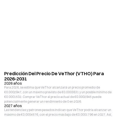
Predicción Del Precio De VeThor (VTHO) Para
2026-2031
2026 años
Para 2026, se estima que VeThor alcanzará un precio promedio de
€0.0002947, con un máximo previsto de €0.0003831 y un posible mínimo de
€0.0001532. Comprar VeThor al precio actual de €0.0002945 puede
potencialmente generar un rendimiento de 0 en 2026.
2027 años
Las tendencias y patrones pasados indican que VeThor podría alcanzar un
máximo de €0.0004576, con el precio más bajo de €0.0001796 en 2027. Así,