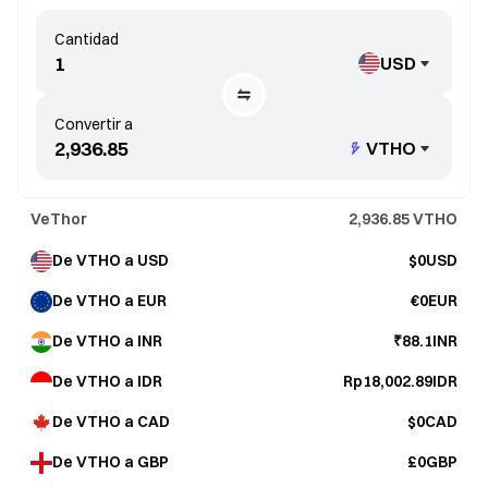
Cantidad
USD
Convertir a
VTHO
VeThor
2,936.85
VTHO
De VTHO a USD
$0USD
De VTHO a EUR
€0EUR
De VTHO a INR
₹88.1INR
De VTHO a IDR
Rp18,002.89IDR
De VTHO a CAD
$0CAD
De VTHO a GBP
£0GBP