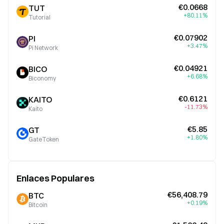
€0.0668
TUT
+80.11%
Tutorial
€0.07902
PI
+3.47%
Pi Network
€0.04921
BICO
+6.68%
Biconomy
€0.6121
KAITO
-11.73%
Kaito
€5.85
GT
+1.80%
GateToken
Enlaces Populares
€56,408.79
BTC
+0.19%
Bitcoin