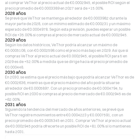
al comprar VeThor al precio actual de €0.0002945, el posible ROI según el
precio promedio de €0.0003389 en 2027 será de +15.00%.
2028 años
Se prevé que VeThor se mantenga alrededor de €0.0003982 durante la
mayor parte de 2028, con un mínimo estimado de €0.000231 y un máximo
esperado de €0.0004978. Según esta previsión, puedes esperar un posible
ROI de +35.00% si compras al precio de mercado actual de €0.0002945.
2029 años
Según los datos históricos, VeThor podría alcanzar un máximo de
€0.0005108, con €0.0002598 como el precio más bajo en 2029. Así que si
compras VeThor al precio actual de €0.0002945, el posible ROI para ti en
2029 es de +52.00% a medida que se dirige hacia el precio promedio de
€0.000448.
2030 años
En 2030, se estima que el precio más bajo que podría alcanzar VeThor es de
€0.0002636, mientras que el precio máximo del año podría situarse
alrededor de €0.0005897. Con un precio promedio de €0.0004794, tu
posible ROI en 2030 si compras al precio de mercado de €0.0002945 es de
+62.00%.
2031 años
Siguiendo la tendencia del mercado de años anteriores, se prevé que
VeThor registre movimientos entre €0.0004223 y €0.0007591, con un
precio promedio de €0.0005345 en 2031. Comprar VeThor al precio actual
de €0.0002945 podría ofrecerte un posible ROI de +81.00% si lo mantienes
hasta 2031.