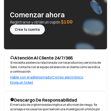
Comenzar ahora
$100
Registrarse y obtén un cupón
Crea tu cuenta
Atención Al Cliente 24/7/365
Si necesita asistencia relacionada con los productos y servicios de
Gate, contacte con el equipo de atención al cliente como se indica
a continuación.
Hable con el administrador
Correo electrónico
Envía un ticket
Descargo De Responsabilidad
El mercado de criptomonedas implica un alto nivel de riesgo. Se 
aconseja a los usuarios que realicen una investigación a fondo por 