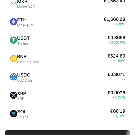
€1,563.49
MKR
--
MakerDAO
€1,666.28
ETH
+0.28%
Ethereum
€0.8666
USDT
+0.0019%
Tether
€524.69
BNB
+1.63%
Binance Coin
€0.8671
USDC
--
USDCoin
€0.9078
XRP
+1.74%
XRP
€66.19
SOL
+3.12%
Solana