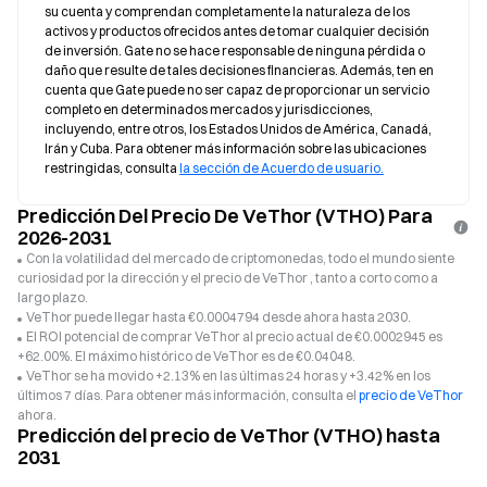
su cuenta y comprendan completamente la naturaleza de los 
activos y productos ofrecidos antes de tomar cualquier decisión 
de inversión. Gate no se hace responsable de ninguna pérdida o 
daño que resulte de tales decisiones financieras. Además, ten en 
cuenta que Gate puede no ser capaz de proporcionar un servicio 
completo en determinados mercados y jurisdicciones, 
incluyendo, entre otros, los Estados Unidos de América, Canadá, 
Irán y Cuba. Para obtener más información sobre las ubicaciones 
restringidas, consulta 
la sección de Acuerdo de usuario.
Predicción Del Precio De VeThor (VTHO) Para
2026-2031
Con la volatilidad del mercado de criptomonedas, todo el mundo siente
curiosidad por la dirección y el precio de VeThor , tanto a corto como a
largo plazo.
VeThor puede llegar hasta €0.0004794 desde ahora hasta 2030.
El ROI potencial de comprar VeThor al precio actual de €0.0002945 es
+62.00%. El máximo histórico de VeThor es de €0.04048.
VeThor se ha movido +2.13% en las últimas 24 horas y +3.42% en los
últimos 7 días. Para obtener más información, consulta el
precio de VeThor
ahora.
Predicción del precio de VeThor (VTHO) hasta
2031