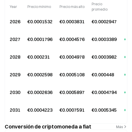
Precio
Year
Precio mínimo
Precio más alto
C
promedio
2026
€0.0001532
€0.0003831
€0.0002947
2027
€0.0001796
€0.0004576
€0.0003389
+15
2028
€0.000231
€0.0004978
€0.0003982
+35
2029
€0.0002598
€0.0005108
€0.000448
+52
2030
€0.0002636
€0.0005897
€0.0004794
+62
2031
€0.0004223
€0.0007591
€0.0005345
+81
Conversión de criptomoneda a fiat
Más