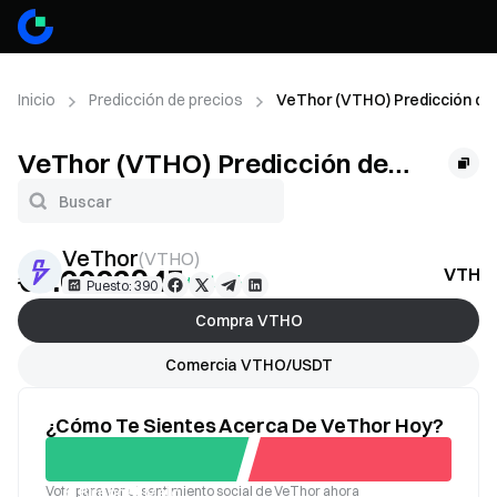
Inicio
Predicción de precios
VeThor (VTHO) Predicción de
VeThor (VTHO) Predicción de
precios
VeThor
(
VTHO
)
€0.0002945
VTHO 
+2.13%
Puesto: 390
Compra VTHO
Comercia VTHO/USDT
¿Cómo Te Sientes Acerca De VeThor Hoy?
Vota para ver el sentimiento social de VeThor ahora
Bueno
Malo