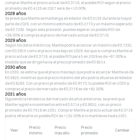
comprar Mantle al precio actual de €0.3718, el posible ROI según el precio
promedio de €0.4125 en 2027 será de +10.00%.
2028 años
Se prevé que Mantle se mantenga alrededor de €0.5135 durante la mayor
parte de 2028, con un mínimo estimado de €0.2773 y un máximo esperado
de €0.7292. Según esta previsión, puedes esperar un posible ROI de
+38.00% si compras al precio de mercado actual de €0.3718.
2029 años
Según los datos históricos, Mantle podría alcanzar un máximo de €0.7332,
con €0.3915 como el precio más bajo en 2029. Así que si compras Mantle al
precio actual de €0.3718, el posible ROI para ti en 2029 es de +67.00% a
medida que se dirige hacia el precio promedio de €0.6214.
2030 años
En 2030, se estima que el precio más bajo que podría alcanzar Mantle es de
€0.5825, mientras que el precio máximo del año podría situarse alrededor
de €0.8263. Con un precio promedio de €0.6773, tu posible ROI en 2030 si
compras al precio de mercado de €0.3718 es de +82.00%.
2031 años
Siguiendo la tendencia del mercado de años anteriores, se prevé que
Mantle registre movimientos entre €0.5714 y €0.9022, con un precio
promedio de €0.7518 en 2031. Comprar Mantle al precio actual de €0.3718
podría ofrecerte un posible ROI de +102.00% si lo mantienes hasta 2031.
Precio
Precio
Precio
Year
Cambiar
mínimo
más alto
promedio