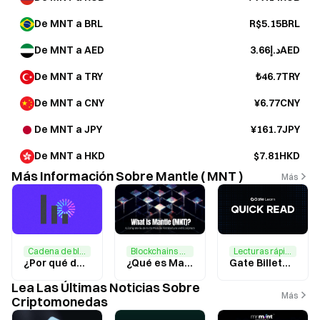
De MNT a BRL
R$5.15BRL
De MNT a AED
د.إ3.66AED
De MNT a TRY
₺46.7TRY
De MNT a CNY
¥6.77CNY
De MNT a JPY
¥161.7JPY
De MNT a HKD
$7.81HKD
Más Información Sobre Mantle ( MNT )
Más
Blockchains modulares,DeFi
Cadena de bloques
Lecturas rápidas
¿Qué es Mantle (MNT)? Un análisis en profundidad de su arquitectura modular, mecanismos y ecosistema
¿Por qué decidí apostar por MNT tras el desplome del mercado?
Gate Billetera BountyDrop Lanza Tareas: ¡Únete al Airdrop del Ecosistema Mantle y Comparte $12,000 MNT!
Lea Las Últimas Noticias Sobre
Más
Criptomonedas