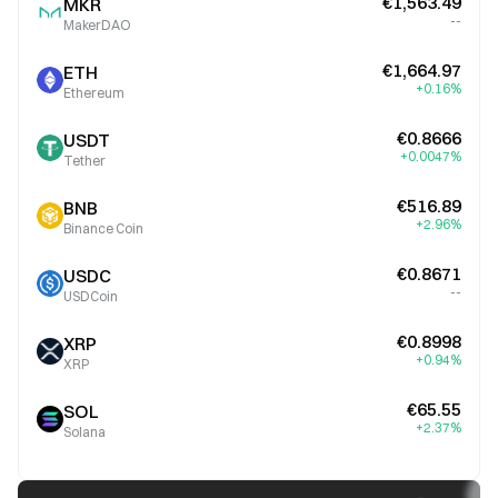
€1,563.49
MKR
--
MakerDAO
€1,664.97
ETH
+0.16%
Ethereum
€0.8666
USDT
+0.0047%
Tether
€516.89
BNB
+2.96%
Binance Coin
€0.8671
USDC
--
USDCoin
€0.8998
XRP
+0.94%
XRP
€65.55
SOL
+2.37%
Solana