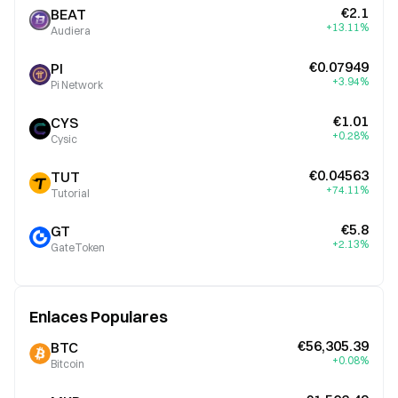
€2.1
BEAT
+13.11%
Audiera
€0.07949
PI
+3.94%
Pi Network
€1.01
CYS
+0.28%
Cysic
€0.04563
TUT
+74.11%
Tutorial
€5.8
GT
+2.13%
GateToken
Enlaces Populares
€56,305.39
BTC
+0.08%
Bitcoin