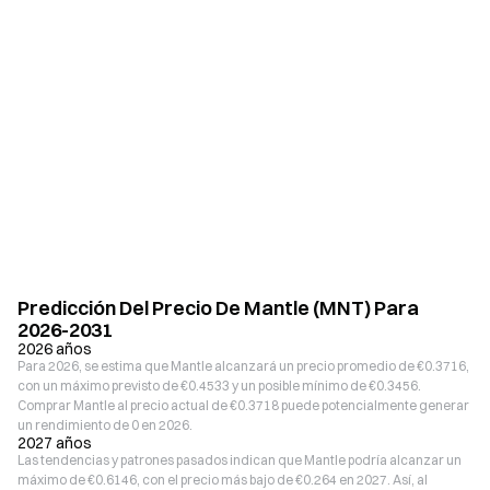
Predicción Del Precio De Mantle (MNT) Para
2026-2031
2026 años
Para 2026, se estima que Mantle alcanzará un precio promedio de €0.3716,
con un máximo previsto de €0.4533 y un posible mínimo de €0.3456.
Comprar Mantle al precio actual de €0.3718 puede potencialmente generar
un rendimiento de 0 en 2026.
2027 años
Las tendencias y patrones pasados indican que Mantle podría alcanzar un
máximo de €0.6146, con el precio más bajo de €0.264 en 2027. Así, al