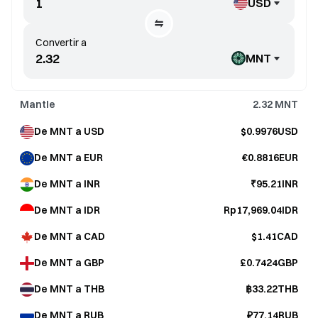
USD
Convertir a
MNT
Mantle
2.32
MNT
De MNT a USD
$0.9976USD
De MNT a EUR
€0.8816EUR
De MNT a INR
₹95.21INR
De MNT a IDR
Rp17,969.04IDR
De MNT a CAD
$1.41CAD
De MNT a GBP
£0.7424GBP
De MNT a THB
฿33.22THB
De MNT a RUB
₽77.14RUB