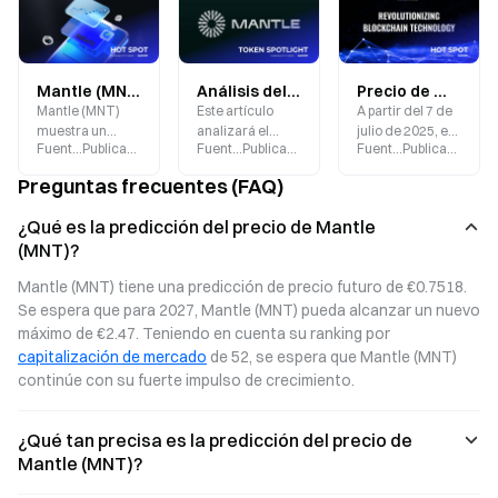
Mantle (MNT): Momentum, Volatilidad, y Qué Sigue
Análisis del Precio Más Reciente de Mantle MNT: Valor de Inversión de la Nueva Estrella en las Finanzas Web 3.0
Precio de Mr Mint Hoy y Predicción de Precio Futuro
Mantle (MNT)
Este artículo
A partir del 7 de
muestra un
analizará el
julio de 2025, el
Fuente
:
Gate.blog
Publicado
:
2025-10-20
Fuente
:
Gate.blog
Publicado
:
2025-08-28
Fuente
:
Gate.blog
Publicado
:
202
fuerte impulso en
valor de
precio de Mr
medio de la
inversión de
Mint (MNT) es
Preguntas frecuentes (FAQ)
volatilidad del
MNT desde
$0.03635, lo que
mercado.
varias
representa una
¿Qué es la predicción del precio de Mantle
Explora qué
perspectivas,
disminución del
(MNT)?
impulsa su
incluyendo los
95.9% desde su
acción de
últimos datos de
máximo
Mantle (MNT) tiene una predicción de precio futuro de €0.7518. 
precios, el
precios, el
histórico de
Se espera que para 2027, Mantle (MNT) pueda alcanzar un nuevo 
crecimiento del
rendimiento del
$0.8854.
ecosistema y
mercado, los
máximo de €2.47. Teniendo en cuenta su ranking por 
qué podría
factores que
capitalización de mercado
 de 52, se espera que Mantle (MNT) 
moldear el
afectan el precio
continúe con su fuerte impulso de crecimiento.
próximo
y las
movimiento de
perspectivas
Mantle.
futuras.
¿Qué tan precisa es la predicción del precio de
Mantle (MNT)?