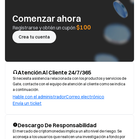
Comenzar ahora
$100
Registrarse y obtén un cupón
Crea tu cuenta
Atención Al Cliente 24/7/365
Si necesita asistencia relacionada con los productos y servicios de
Gate, contacte con el equipo de atención al cliente como se indica
a continuación.
Hable con el administrador
Correo electrónico
Envía un ticket
Descargo De Responsabilidad
El mercado de criptomonedas implica un alto nivel de riesgo. Se 
aconseja a los usuarios que realicen una investigación a fondo por 