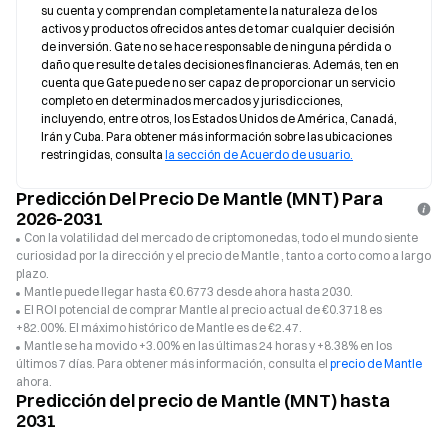
su cuenta y comprendan completamente la naturaleza de los 
activos y productos ofrecidos antes de tomar cualquier decisión 
de inversión. Gate no se hace responsable de ninguna pérdida o 
daño que resulte de tales decisiones financieras. Además, ten en 
cuenta que Gate puede no ser capaz de proporcionar un servicio 
completo en determinados mercados y jurisdicciones, 
incluyendo, entre otros, los Estados Unidos de América, Canadá, 
Irán y Cuba. Para obtener más información sobre las ubicaciones 
restringidas, consulta 
la sección de Acuerdo de usuario.
Predicción Del Precio De Mantle (MNT) Para
2026-2031
Con la volatilidad del mercado de criptomonedas, todo el mundo siente
curiosidad por la dirección y el precio de Mantle , tanto a corto como a largo
plazo.
Mantle puede llegar hasta €0.6773 desde ahora hasta 2030.
El ROI potencial de comprar Mantle al precio actual de €0.3718 es
+82.00%. El máximo histórico de Mantle es de €2.47.
Mantle se ha movido +3.00% en las últimas 24 horas y +8.38% en los
últimos 7 días. Para obtener más información, consulta el
precio de Mantle
ahora.
Predicción del precio de Mantle (MNT) hasta
2031