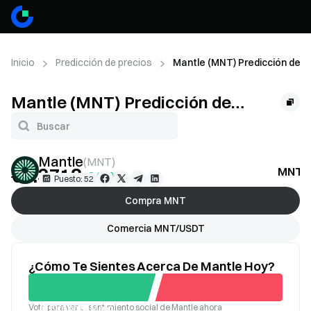
Inicio
Predicción de precios
Mantle (MNT) Predicción de p
Mantle (MNT) Predicción de
precios
Mantle
(
MNT
)
€0.3718
MNT P
+3.00%
Puesto: 52
Compra MNT
Comercia MNT/USDT
¿Cómo Te Sientes Acerca De Mantle Hoy?
Vota para ver el sentimiento social de Mantle ahora
Bueno
Malo