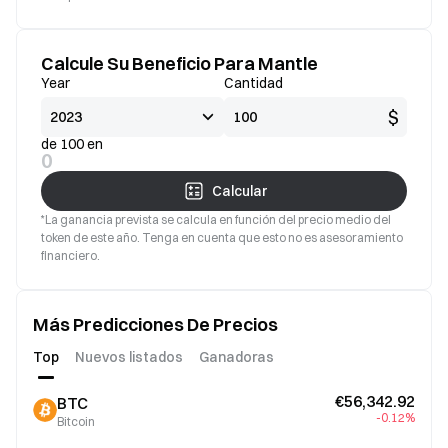
Calcule Su Beneficio Para Mantle
Year
Cantidad
$
de 100 en
0
Calcular
*La ganancia prevista se calcula en función del precio medio del
token de este año. Tenga en cuenta que esto no es asesoramiento
financiero.
Más Predicciones De Precios
Top
Nuevos listados
Ganadoras
€56,342.92
BTC
-0.12%
Bitcoin