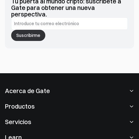
Tu puerta al mundo cripto: suscríbete a
Gate para obtener una nueva
perspectiva.
Suscribirme
Acerca de Gate
Acerca de nosotros
Productos
Empleo
P2P
Servicios
Sala de prensa
Conversión y trading en bloques
Ventajas VIP
Patrocinador de Oracle Red Bull Racing
Learn
Trading de spot