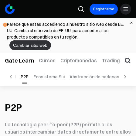
Registrarse
Parece que estás accediendo a nuestro sitio web desde EE.
UU. Cambia al sitio web de EE. UU. para acceder a los
productos compatibles en tu región.
Cambiar sitio web
Gate Learn
Cursos
Criptomonedas
Trading
Web
tualidad
P2P
Ecosistema Sui
Abstracción de cadenas
Opci
P2P
La tecnología peer-to-peer (P2P) permite a los
usuarios intercambiar datos directamente entre ellos