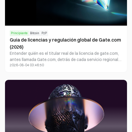
Principiante
Bitcoin
P2P
Guía de licencias y regulación global de Gate.com
(2026)
Entender quién es el titular real de la licencia de gate.com,
antes llamada Gate.com, detrás de cada servicio regional
2026-08-04 03:46:50
es esencial antes de que operes un solo token. En esta
guía encontrarás un análisis detallado de las principales
entidades licenciadas bajo la marca Gate, las jurisdicciones
en las que operan y el impacto que estas licencias tienen
para ti como usuario o socio institucional.