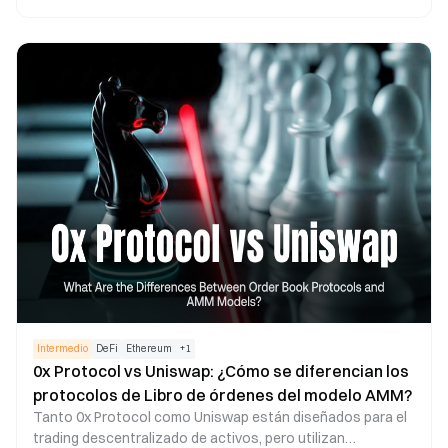
en la votación de los parámetros del protocolo, las
estrategias de operación de nodos y la orientación general
del desarrollo del ecosistema. Como infraestructura
esencial dentro del sector de liquid staking, el mecanismo
de gobernanza de Lido DAO influye directamente en la
seguridad del protocolo, la estructura de rentabilidad y la
evolución a largo plazo del crecimiento del proyecto.
Intermedio
DeFi
Ethereum
+
1
0x Protocol vs Uniswap: ¿Cómo se diferencian los
protocolos de Libro de órdenes del modelo AMM?
Tanto 0x Protocol como Uniswap están diseñados para el
trading descentralizado de activos, pero utilizan