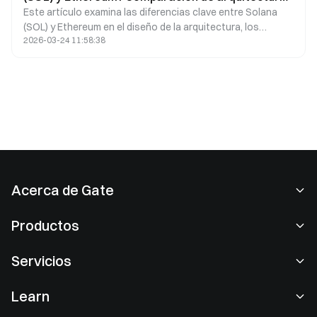
Este artículo examina las diferencias clave entre Solana
de cadenas públicas
(SOL) y Ethereum en el diseño de la arquitectura, los
2026-03-24 11:58:38
mecanismos de consenso, las estrategias de escalabilidad
y la estructura de los nodos, creando un marco claro y
reutilizable para comparar cadenas públicas.
Acerca de Gate
Acerca de nosotros
Productos
Empleo
P2P
Servicios
Sala de prensa
Conversión y trading en bloques
Ventajas VIP
Patrocinador de Oracle Red Bull Racing
Learn
Trading de spot
Institucional
Acuerdo de usuario