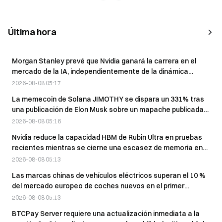
Última hora
Morgan Stanley prevé que Nvidia ganará la carrera en el
mercado de la IA, independientemente de la dinámica
competitiva.
2026-08-08 05:17
La memecoin de Solana JIMOTHY se dispara un 331% tras
una publicación de Elon Musk sobre un mapache publicada
el sábado
2026-08-08 05:16
Nvidia reduce la capacidad HBM de Rubin Ultra en pruebas
recientes mientras se cierne una escasez de memoria en
2027
2026-08-08 05:13
Las marcas chinas de vehículos eléctricos superan el 10 %
del mercado europeo de coches nuevos en el primer
semestre de 2026
2026-08-08 05:13
BTCPay Server requiere una actualización inmediata a la