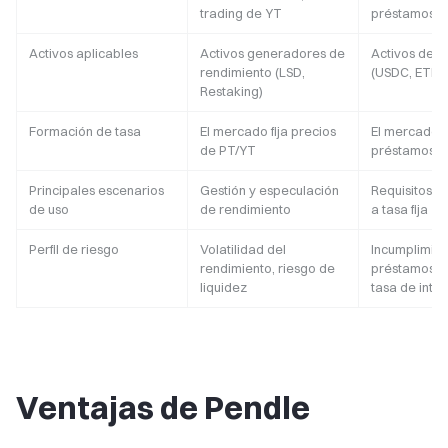
trading de YT
préstamos
Activos aplicables
Activos generadores de
Activos de 
rendimiento (LSD,
(USDC, ETH)
Restaking)
Formación de tasa
El mercado fija precios
El mercado 
de PT/YT
préstamos fij
Principales escenarios
Gestión y especulación
Requisitos d
de uso
de rendimiento
a tasa fija
Perfil de riesgo
Volatilidad del
Incumplimien
rendimiento, riesgo de
préstamos, r
liquidez
tasa de inte
Ventajas de Pendle