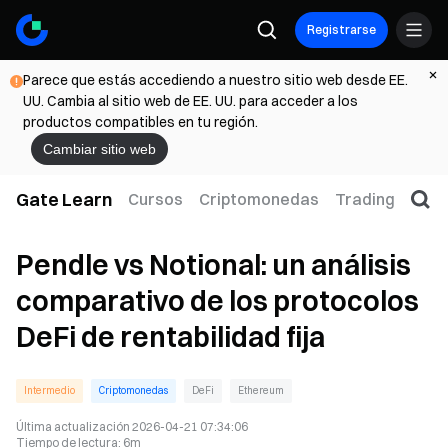
Registrarse
Parece que estás accediendo a nuestro sitio web desde EE.
UU. Cambia al sitio web de EE. UU. para acceder a los
productos compatibles en tu región.
Cambiar sitio web
Gate Learn
Cursos
Criptomonedas
Trading
Web
Pendle vs Notional: un análisis
comparativo de los protocolos
DeFi de rentabilidad fija
Intermedio
Criptomonedas
DeFi
Ethereum
Última actualización
2026-04-21 07:34:06
Tiempo de lectura
:
6m