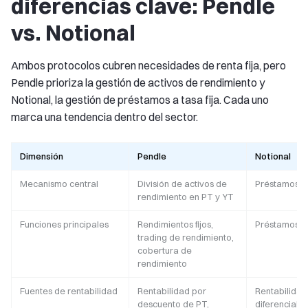
diferencias clave: Pendle
vs. Notional
Ambos protocolos cubren necesidades de renta fija, pero
Pendle prioriza la gestión de activos de rendimiento y
Notional, la gestión de préstamos a tasa fija. Cada uno
marca una tendencia dentro del sector.
Dimensión
Pendle
Notional
Mecanismo central
División de activos de
Préstamos a t
rendimiento en PT y YT
Funciones principales
Rendimientos fijos,
Préstamos a t
trading de rendimiento,
cobertura de
rendimiento
Fuentes de rentabilidad
Rentabilidad por
Rentabilidad
descuento de PT,
diferencial d