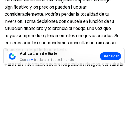
significativo y los precios pueden fluctuar
considerablemente. Podrías perder la totalidad de tu
inversión. Toma decisiones con cautela en función de tu
situación financiera y tolerancia al riesgo, una vez que
hayas comprendido plenamente los riesgos asociados. Si
es necesario, te recomendamos consultar con un asesor
financiero o legal independiente.
Aplicación de Gate
Descargar
Con
45M
traders en todo el mundo
Para más información sobre los posibles riesgos, consulta la
Divulgación de riesgos
y el
Acuerdo de usuario
de Gate.
Sí
No
Artículos relacionados
Cómo operar con margen aislado en Gate (web)
Cómo operar con margen en Gate (app)