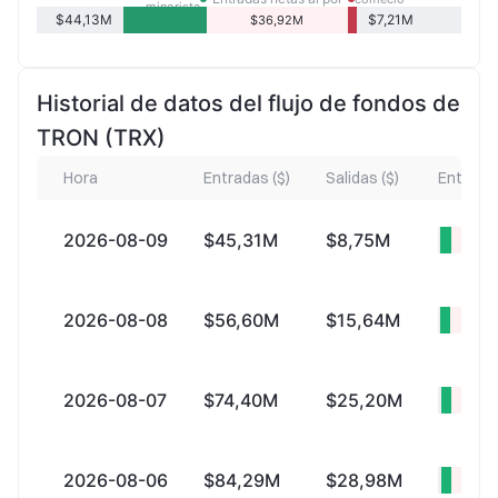
minorista
menor
minorista
$44,13M
$7,21M
$36,92M
Historial de datos del flujo de fondos de
TRON (TRX)
Hora
Entradas ($)
Salidas ($)
Entrada 
2026-08-09
$45,31M
$8,75M
+$36
2026-08-08
$56,60M
$15,64M
+$40
2026-08-07
$74,40M
$25,20M
+$49
2026-08-06
$84,29M
$28,98M
+$55