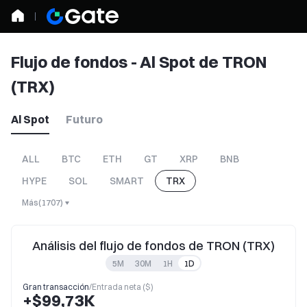
Flujo de fondos - Al Spot de TRON
(TRX)
Al Spot
Futuro
ALL
BTC
ETH
GT
XRP
BNB
HYPE
SOL
SMART
TRX
Más
(
1707
)
Análisis del flujo de fondos de TRON (TRX)
5M
30M
1H
1D
Gran transacción
/
Entrada neta ($)
+$99,73K