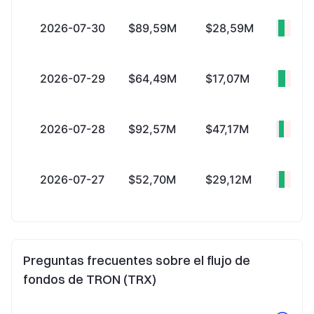
2026-07-30
$89,59M
$28,59M
+$61
2026-07-29
$64,49M
$17,07M
+$47
2026-07-28
$92,57M
$47,17M
+$45
2026-07-27
$52,70M
$29,12M
+$23
Preguntas frecuentes sobre el flujo de
fondos de TRON (TRX)