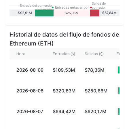
Salida del
Entrada del comercio
Entradas netas al por
comecio
minorista
menor
minorista
$92,91M
$67,84M
$25,06M
Historial de datos del flujo de fondos de
Ethereum (ETH)
Hora
Entradas ($)
Salidas ($)
Entrad
2026-08-09
$109,53M
$78,36M
+$
2026-08-08
$320,83M
$250,66M
+$
2026-08-07
$694,42M
$620,17M
+$