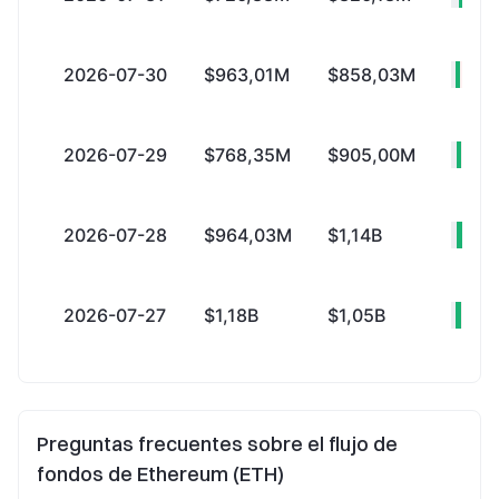
2026-07-30
$963,01M
$858,03M
+$1
2026-07-29
$768,35M
$905,00M
-$1
2026-07-28
$964,03M
$1,14B
-$1
2026-07-27
$1,18B
$1,05B
+$1
Preguntas frecuentes sobre el flujo de
fondos de Ethereum (ETH)