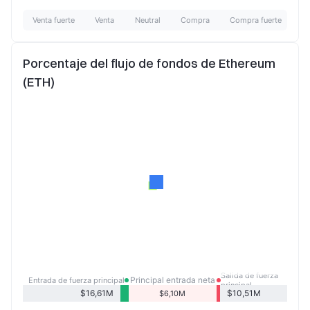
Venta fuerte
Venta
Neutral
Compra
Compra fuerte
Porcentaje del flujo de fondos de Ethereum
(ETH)
Salida de fuerza
Principal entrada neta
Entrada de fuerza principal
principal
de fondos
$16,61M
$10,51M
$6,10M