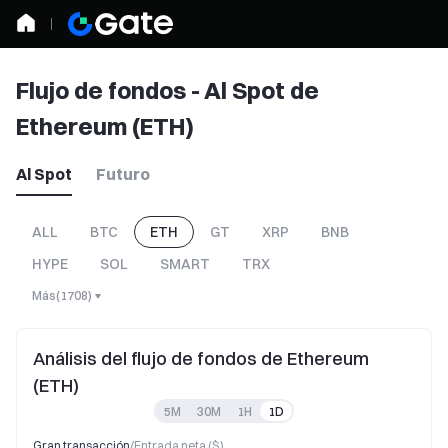
Flujo de fondos - Al Spot de
Ethereum (ETH)
Al Spot
Futuro
ALL
BTC
ETH
GT
XRP
BNB
HYPE
SOL
SMART
TRX
Más
(
1708
)
Análisis del flujo de fondos de Ethereum
(ETH)
5M
30M
1H
1D
Gran transacción
/
Entrada neta ($)