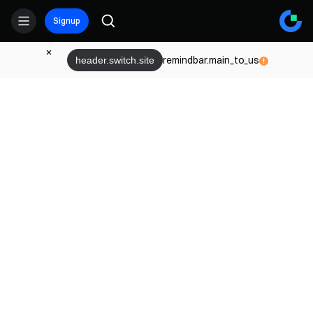
Signup
remindbar.main_to_us
header.switch.site