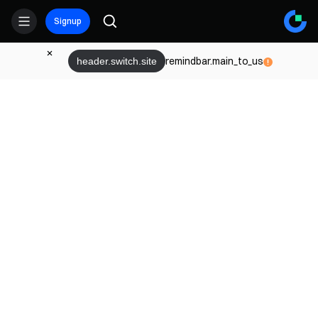
Signup
remindbar.main_to_us
header.switch.site