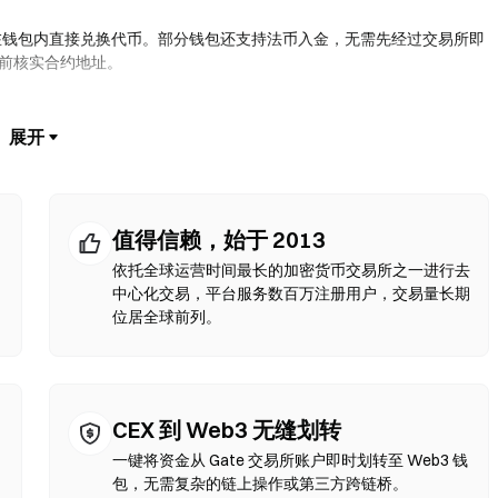
在钱包内直接兑换代币。部分钱包还支持法币入金，无需先经过交易所即
易前核实合约地址。
兑换，无需注册或身份验证。连接兼容钱包，选择代币对，设置滑点容差后
，价格可能与中心化市场有所不同。大部分 DEX 活动发生在以太坊、
值得信赖，始于 2013
依托全球运营时间最长的加密货币交易所之一进行去
中心化交易，平台服务数百万注册用户，交易量长期
位居全球前列。
CEX 到 Web3 无缝划转
一键将资金从 Gate 交易所账户即时划转至 Web3 钱
包，无需复杂的链上操作或第三方跨链桥。