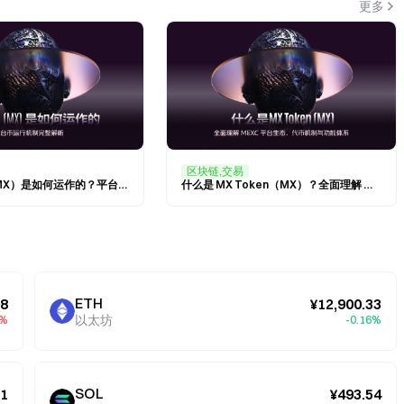
更多
区块链,交易
MX Token（MX）是如何运作的？平台币运行机制完整解析
什么是 MX Token（MX）？全面理解 MEXC 平台生态、代币机制与功能体系
ETH
98
¥12,900.33
以太坊
6%
-0.16%
SOL
.1
¥493.54