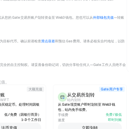
从您的 Gate 交易所账户划转资金至 Web3 钱包。您也可以从
外部钱包充值
—转账
MX) 选为目标代币。确认前请检查
滑点容差
和预估 Gas 费用。请务必核实合约地址，以防
有完全的自主控制权。请妥善备份助记词，切勿分享给任何人—Gate 工作人员绝不会
充值。
大额充值
Gate 用户专享
转账
从交易所划转
SWIFT
站内划转
购买稳定币。处理时间因银
从 Gate 现货账户即时划转至 Web3 钱
包，站内免手续费。
低 / 免费（因银行而异）
免费 / 极低
手续费
1–3 个工作日
即时到账
速度
法币充值
立即划转