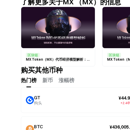
了解更多关于MX （MX）的信息
区块链
区块链
MX Token（MX）代币经济模型解析：销毁机制、平台激励与价值逻辑
购买其他币种
热门榜
新币
涨幅榜
GT
¥44.
狗头
+2.4
BTC
¥436,005