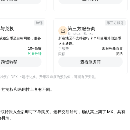
跨链
第三方服务
桥与兑换
第三方服务商
产
Simplex、Banxa
H 或稳定币至目标网络，准备
所在地区不支持银行卡？可使用其他法币
入金通道。
10+ 条链
因服务商而异
手续费
约 5 分钟
灵活
限额
跨链转移
查看服务商
H，以便在 DEX 上进行兑换。费用和速度为预估值，可能有所变化。
产控制权和易用性上各有不同。
或转账入金后即可下单购买。选择交易所时，确认其上架了 MX、具有
全机制。