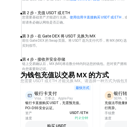
第 2 步 - 充值 USDT 或 ETH
您需要基础资产才能进行兑换。
使用信用卡直接购买 USDT 或 ETH
，或
前请务必确认网络是否正确。
第 3 步 - 在 Gate DEX 将 USDT 兑换为 MX
前往 Gate DEX 的 Swap 页面。将 USDT 选为支付代币，将 MX (
买到假币。
第 4 步 - 接收并安全存储
链上交易确认后，MX (MX)将在数分钟内到达您的钱包。您对资产拥
向您索要助记词。
为钱包充值以交易 MX 的方式
您需要 USDT 或 ETH 才能兑换 MX。请选择一种方式为钱包
最快方式
银行卡支付
银行
Visa、万事达、Apple Pay
SEPA、
银行卡直接购买 USDT，无需预充值。
充值法币批量
PCI-DSS 安全认证。
行而异。
USDT / ETH
资产
手续费
约 2 分钟
速度
速度
购买 USDT