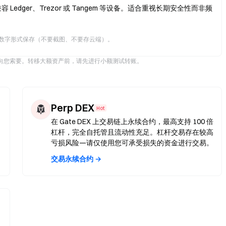
dger、Trezor 或 Tangem 等设备。适合重视长期安全性而非频
数字形式保存（不要截图、不要存云端）。
不会向您索要。转移大额资产前，请先进行小额测试转账。
Perp DEX
Hot
在 Gate DEX 上交易链上永续合约，最高支持 100 倍
杠杆，完全自托管且流动性充足。杠杆交易存在较高
亏损风险—请仅使用您可承受损失的资金进行交易。
交易永续合约 →