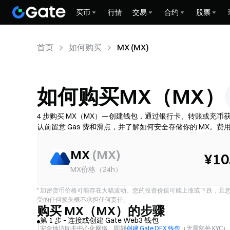
买币
行情
交易
合约
股票
首页
如何购买
MX (MX)
如何购买MX（MX）
4 步购买 MX（MX）—创建钱包，通过银行卡、转账或充币获取
认前留意 Gas 费和滑点，并了解如何安全存储你的 MX。
MX
(
MX
)
¥10
MX价格（24h）
*
加密货币价格可能存在大幅波动。您的投资价值可能上涨或下跌，且您可
受的任何损失概不承担任何责任。
购买 MX（MX）的步骤
第 1 步 - 连接或创建 Gate Web3 钱包
安全地访问去中心化网络。即刻
创建 Gate DEX 钱包
（无需额外 KYC