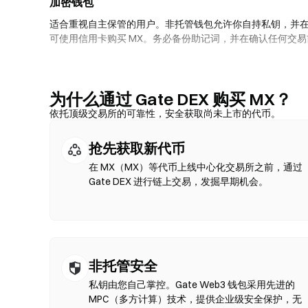
加密钱包
适合重视自主保管的用户。非托管钱包允许你自持私钥，并
可使用信用卡购买 MX。务必备份助记词，并在确认任何交
去中心化交易所（DEX）
无需中间方的点对点交易。DEX 通过智能合约在链上执行
为什么通过 Gate DEX 购买 MX？
确认兑换即可。请注意交易需支付 Gas 费，且因流动性差异
依托顶级交易所的可靠性，安全获取尚未上市的代币。
BNB Chain、Polygon 等 EVM 兼容链上。
抢先获取新代币
在 MX（MX）等代币上线中心化交易所之前，通过
Gate DEX 进行链上交易，发掘早期机会。
非托管安全
私钥由您自己掌控。Gate Web3 钱包采用先进的
MPC（多方计算）技术，提供企业级安全保护，无