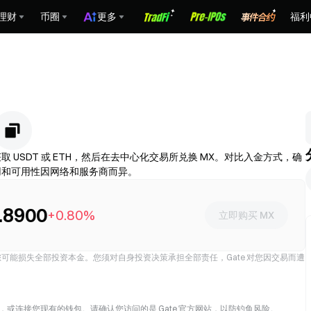
理财
币圈
更多
福利
 USDT 或 ETH，然后在去中心化交易所兑换 MX。对比入金方式，确
费用和可用性因网络和服务商而异。
.8900
+0.80%
立即购买 MX
能损失全部投资本金。您须对自身投资决策承担全部责任，Gate 对您因交易而遭
），或连接您现有的钱包。请确认您访问的是 Gate 官方网站，以防钓鱼风险。