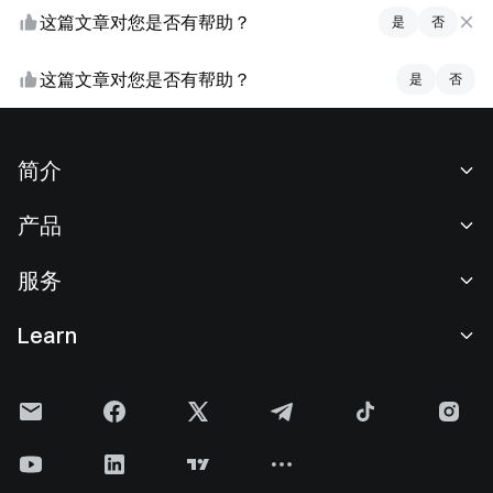
这篇文章对您是否有帮助？
是
否
这篇文章对您是否有帮助？
是
否
简介
关于我们
产品
职业机会
C2C
服务
新闻中心
闪兑与大宗交易
VIP 权益
F1 红牛车队官方赞助商
Learn
现货交易
机构服务
用户协议
学院
杠杆交易
建议反馈
风险警示
Gate 快讯
理财中心
公告列表
隐私政策
Gate 博客
ETF
费率标准
Cookie 政策
加密货币百科
合约