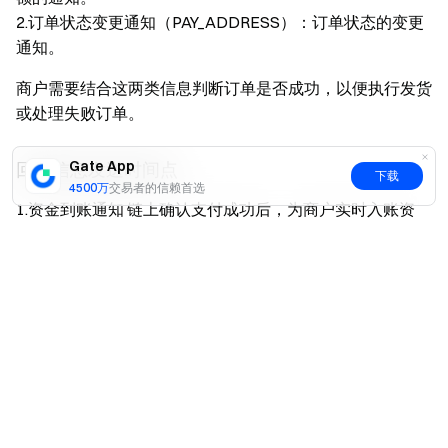
2.订单状态变更通知（PAY_ADDRESS）：订单状态的变更
通知。
商户需要结合这两类信息判断订单是否成功，以便执行发货
或处理失败订单。
Gate App
回调信息发送时间点
下载
4500万
交易者的信赖首选
1.资金到账通知 链上确认支付成功后，为商户实时入账资
金，同时回调给商户。
是
否
2.订单状态变更通知 订单状态发生变化时触发。
动态地址支付的支付场景及订单状态判断
1.有效期内一次性足额或超额支付
描述： 在订单有效期内，只要足额或者超额支付，待链上
确认资金后，就会实时发送回调信息。
订单状态 ：首先等待链上确认资金，回调一个中间态：