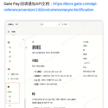
Gate Pay 回调通知API文档：
https://docs.gate.com/api-
reference/version/100/cn/common/asyncNotification