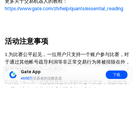
更多关于交易机器人的教程
：
https://www.gate.com/zh/help/quants/essential_reading
活动注意事项
1.为比赛公平起见，一位用户只支持一个账户参与比赛，对
于通过其他帐号疏导利润等非正常交易行为将被排除在外，
获奖资格顺延给下一位用户；
Gate App
下载
4500万
交易者的信赖首选
2.活动一&二&三的奖励将会以体验金形式发放，有效期为
14天；活动四的奖励以现金返现的形式发放。
是
否
3.活动一要求所有获奖阵营总交易量不低于21,600,000
USDT。如未能达到，则按照实际的交易量等比例缩减奖
池；获得最佳反指奖的用户交易量不低于240,000 USDT, 如
未能达到，则按照实际的交易量进行奖金折减；