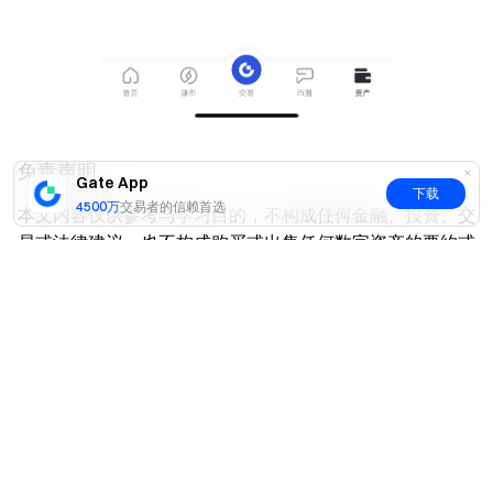
免责声明
Gate App
下载
4500万
交易者的信赖首选
本文内容仅供参考与学习目的，不构成任何金融、投资、交
易或法律建议，也不构成购买或出售任何数字资产的要约或
邀请。Gate 对文中信息的准确性、完整性或时效性不作任
是
否
何明示或暗示的保证。产品功能、界面、规则及费率等信息
可能随时更新或调整，请以 Gate 平台的最新公告及实际页
面展示为准。
数字资产投资涉及高风险，价格可能出现大幅波动，您可能
损失全部投入资金。请在充分了解相关风险的基础上，根据
自身财务状况和风险承受能力谨慎决策。如有需要，建议您
咨询独立的专业财务或法律顾问。