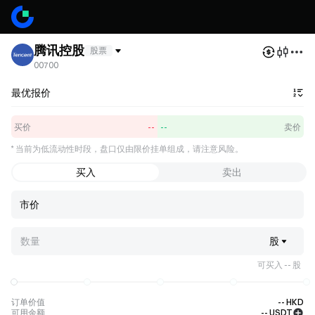
腾讯控股
股票
00700
最优报价
买价
--
--
卖价
*
当前为低流动性时段，盘口仅由限价挂单组成，请注意风险。
买盘
卖盘
买 1
--
--
卖 1
买入
卖出
买 2
--
--
卖 2
买 3
--
--
卖 3
市价
买 4
--
--
卖 4
买 5
--
--
卖 5
数量
股
可买入 -- 股
订单价值
--
HKD
可用余额
--
USDT