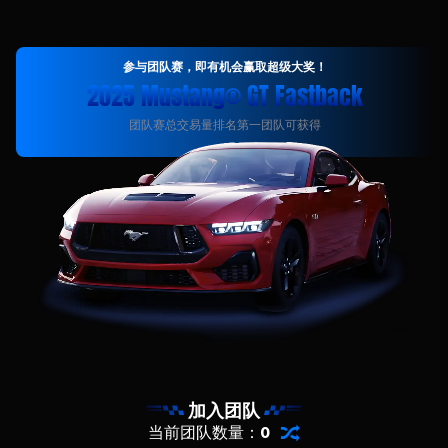
参与团队赛，即有机会赢取超级大奖！
2025 Mustang® GT Fastback
团队赛总交易量排名第一团队可获得
加入团队
当前团队数量：
0