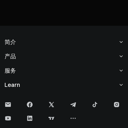
简介
关于我们
产品
职业机会
C2C
服务
新闻中心
闪兑与大宗交易
VIP 权益
F1 红牛车队官方赞助商
Learn
现货交易
机构服务
用户协议
学院
杠杆交易
建议反馈
风险警示
Gate 快讯
理财中心
公告列表
隐私政策
Gate 博客
ETF
费率标准
Cookie 政策
加密货币百科
合约