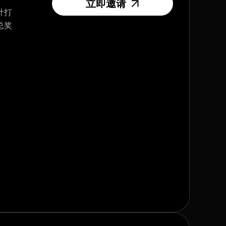
立即邀请
计打
总奖