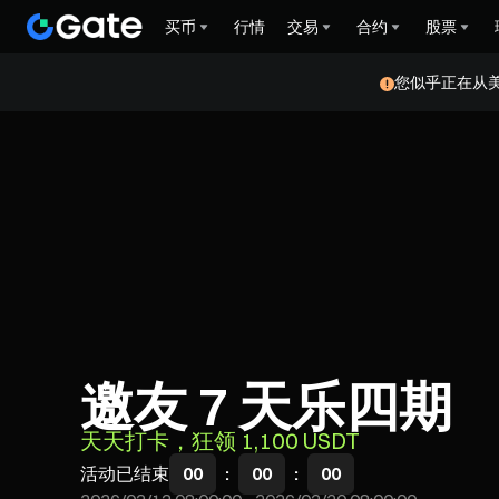
买币
行情
交易
合约
股票
您似乎正在从
邀友 7 天乐四期
天天打卡，狂领 1,100 USDT
活动已结束
00
:
00
:
00