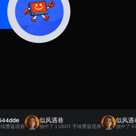
dde
似风遇巷
似风遇巷
费返现券
抽中了
1 USDT 手续费返现券
抽中了
5 US