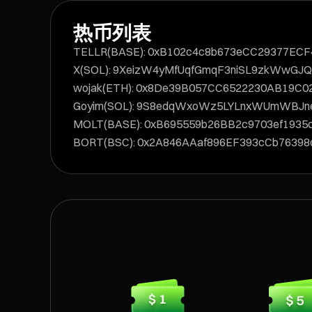
热币列表
TELLR(BASE): 0xB102c4c8b673eCC29377EC
X(SOL): 9XeizW4yMfUqfGmqF3niSL9zkWwG
wojak(ETH): 0x8De39B057CC6522230AB19C0
Goyim(SOL): 9S8edqWxoWz5LYLnxWUmWBJ
MOLT(BASE): 0xB695559b26BB2c9703ef1935
BORT(BSC): 0x2A846AAaf896EF393cCb76398