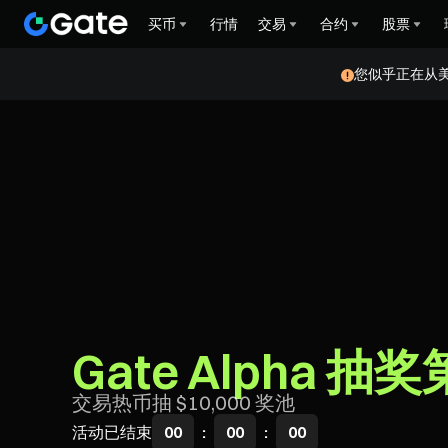
买币
行情
交易
合约
股票
您似乎正在从
Gate Alpha 抽奖
交易热币抽 $10,000 奖池
活动已结束
00
:
00
:
00