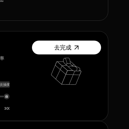
去完成
奖率
1次抽奖机会
300