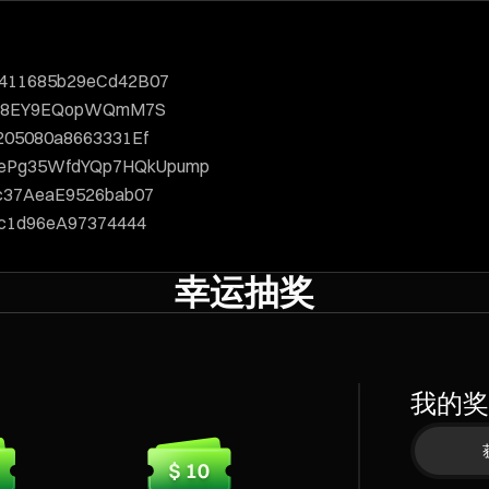
F411685b29eCd42B07
JQ8EY9EQopWQmM7S
205080a8663331Ef
nePg35WfdYQp7HQkUpump
c37AeaE9526bab07
c1d96eA97374444
幸运抽奖
我的奖