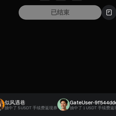
已结束
似风遇巷
GateUser-9f544dde
中了
5 USDT 手续费返现券
抽中了
1 USDT 手续费返现券