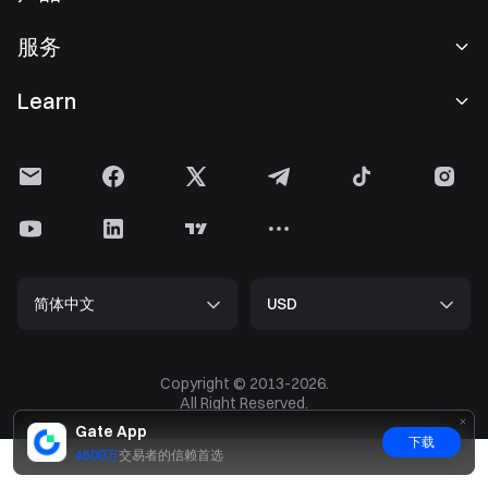
职业机会
C2C
服务
新闻中心
闪兑与大宗交易
VIP 权益
F1 红牛车队官方赞助商
Learn
现货交易
机构服务
用户协议
学院
杠杆交易
建议反馈
风险警示
Gate 快讯
理财中心
公告列表
隐私政策
Gate 博客
ETF
费率标准
Cookie 政策
加密货币百科
合约
帮助中心
媒体工具包
Gate 研究院
CFD 合约
简体中文
USD
上币申请
储备金
比特币减半
股票
智能合约安全
牌照
以太坊 (ETH) 升级
Alpha
开发者中心（API）
安全方案
Copyright © 2013-2026.
大数据
Gate Pay
All Right Reserved.
官方验证渠道
GateToken (GT)
Gate App
加密货币价格
Gate Card
下载
C2C 商家招募
GUSD
4500万
交易者的信赖首选
GT 价格
Gate Life