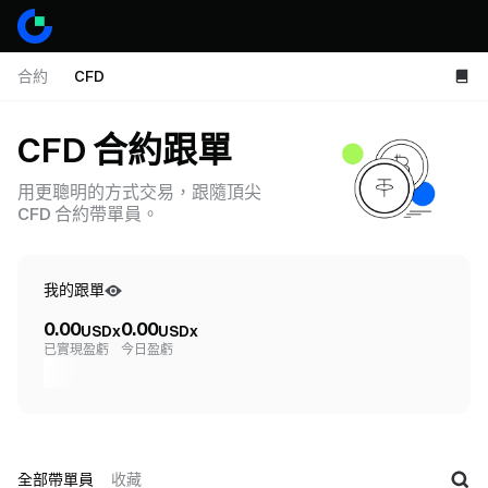
合約
CFD
CFD 合約跟單
用更聰明的方式交易，跟隨頂尖
CFD 合約帶單員。
我的跟單
0.00
0.00
USDx
USDx
已實現盈虧
今日盈虧
全部帶單員
收藏