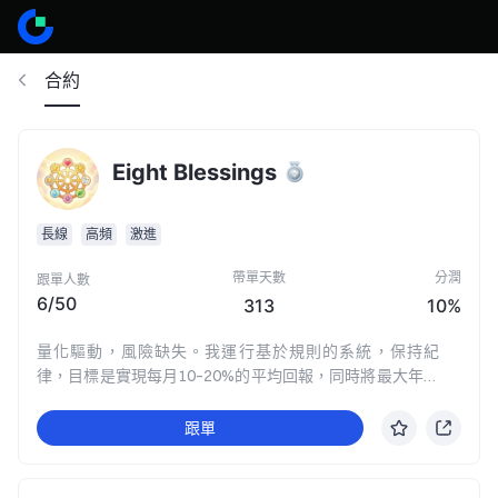
合約
Eight Blessings
長線
高頻
激進
帶單天數
分潤
跟單人數
6
/
50
313
10%
量化驅動，風險缺失。我運行基於規則的系統，保持紀
律，目標是實現每月10–20%的平均回報，同時將最大年度
最大回撤控制在20%以內。沒有炒作，沒有氛圍——只有
數據、倉位管理和嚴格控制，為穩定增長做好準備。
跟單