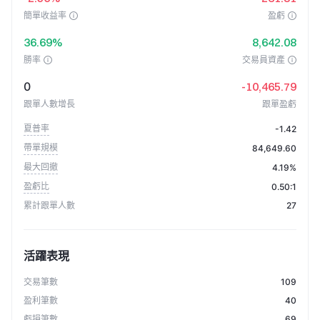
簡單收益率
盈虧
36.69%
8,642.08
勝率
交易員資產
0
-10,465.79
跟單人數增長
跟單盈虧
夏普率
-1.42
帶單規模
84,649.60
最大回撤
4.19%
盈虧比
0.50:1
累計跟單人數
27
活躍表現
交易筆數
109
盈利筆數
40
虧損筆數
69