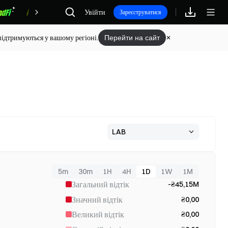
Увійти
Винагороди
Зареєструватися
підтримуються у вашому регіоні.
Перейти на сайт
5m
30m
1H
4H
1D
1W
1M
Загальний відтік
-₴45,15M
Значний відтік
₴0,00
Великий відтік
₴0,00