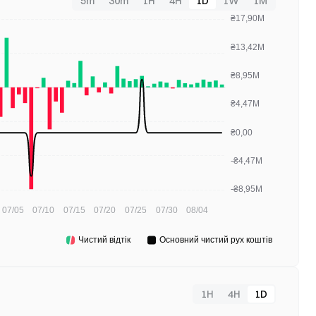
5m
30m
1H
4H
1D
1W
1M
1H
4H
1D