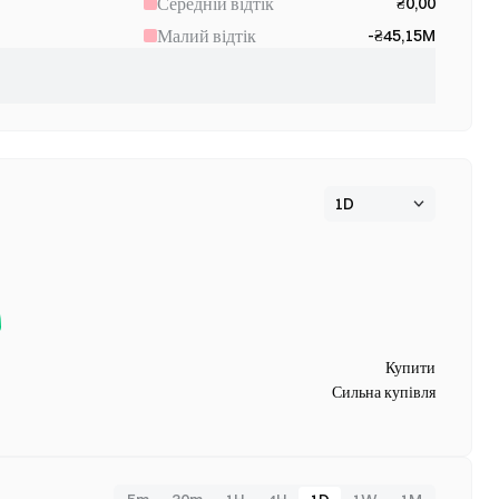
Середній відтік
₴0,00
Малий відтік
-₴45,15M
Купити
Сильна купівля