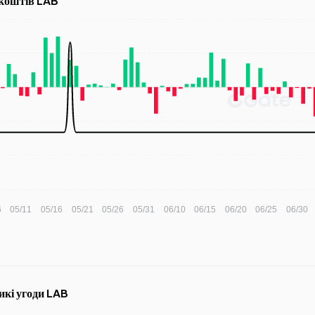
 коштів LAB
икі угоди LAB