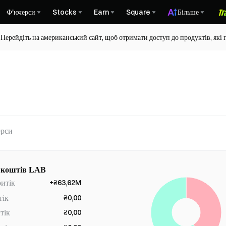
Ф'ючерси
Stocks
Earn
Square
Більше
 Перейдіть на американський сайт, щоб отримати доступ до продуктів, які 
рси
у коштів LAB
ритік
+₴63,62M
тік
₴0,00
тік
₴0,00