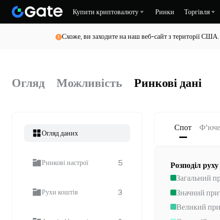
Купити криптовалюту
Ринки
Торгівля
Схоже, ви заходите на наш веб-сайт з території США.
Огляд
Можливість
Ринкові дані
Спот
Ф'юче
Огляд даних
5
Ринкові настрої
Розподіл рух
Загальний п
3
Значний при
Рухи коштів
Великий при