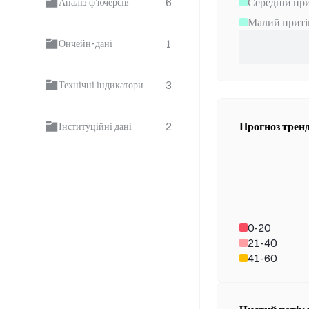
Середній при
6
Аналіз ф’ючерсів
Малий приті
1
Ончейн-дані
3
Технічні індикатори
2
Прогноз трен
Інституційні дані
0-20
21-40
41-60