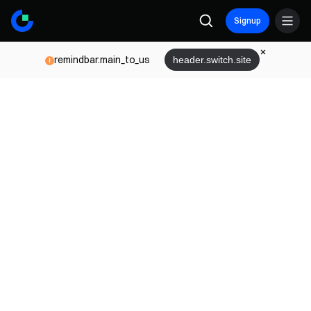
Signup
remindbar.main_to_us
header.switch.site