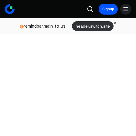
Signup
remindbar.main_to_us
header.switch.site