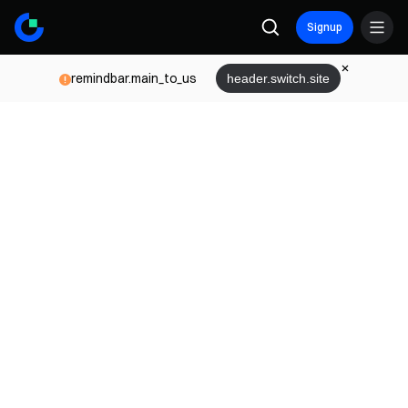
Signup
remindbar.main_to_us
header.switch.site