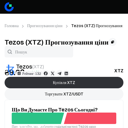
Головна
Прогнозування ціни
Tezos (XTZ) Прогнозування ці
Tezos (XTZ) Прогнозування ціни
Tezos
(
XTZ
)
₴9.03
XTZ П
+1.41%
Рейтинг: 132
Купівля XTZ
Торгувати XTZ/USDT
Що Ви Думаєте Про Tezos Сьогодні?
Проголосуйте, щоб побачити соціальні настрої Tezos зараз
Хороший
Поганий