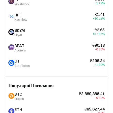
+1.79%
Pi Network
₴1.41
HFT
+80.25%
Hashflow
₴3.65
SKYAI
+37.97%
SkyAI
₴90.18
BEAT
-0.66%
Audiera
₴298.24
GT
+1.99%
GateToken
Популярні Посилання
₴2,889,386.41
BTC
-0.81%
Bitcoin
₴85,627.44
ETH