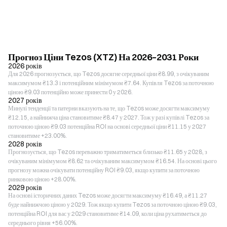
Прогноз Ціни Tezos (XTZ) На 2026–2031 Роки
2026 років
Для 2026 прогнозується, що Tezos досягне середньої ціни ₴8.99, з очікуваним
максимумом ₴13.3 і потенційним мінімумом ₴7.64. Купівля Tezos за поточною
ціною ₴9.03 потенційно може принести 0 у 2026.
2027 років
Минулі тенденції та патерни вказують на те, що Tezos може досягти максимуму
₴12.15, а найнижча ціна становитиме ₴8.47 у 2027. Тож у разі купівлі Tezos за
поточною ціною ₴9.03 потенційна ROI на основі середньої ціни ₴11.15 у 2027
становитиме +23.00%.
2028 років
Прогнозується, що Tezos переважно триматиметься близько ₴11.65 у 2028, з
очікуваним мінімумом ₴8.62 та очікуваним максимумом ₴16.54. На основі цього
прогнозу можна очікувати потенційну ROI ₴9.03, якщо купити за поточною
ринковою ціною +28.00%.
2029 років
На основі історичних даних Tezos може досягти максимуму ₴16.49, а ₴11.27
буде найнижчою ціною у 2029. Тож якщо купити Tezos за поточною ціною ₴9.03,
потенційна ROI для вас у 2029 становитиме ₴14.09, коли ціна рухатиметься до
середнього рівня +56.00%.