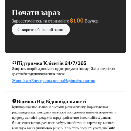
Почати зараз
$100
Зареєструйтесь та отримайте
Ваучер
Створити обліковий запис
Підтримка Клієнтів 24/7/365
Якщо вам потрібна допомога щодо продуктів і послуг Gate, зверніться
до служби підтримки клієнтів нижче.
Живий чат
Електронна пошта
Надішліть квиток
Відмова Від Відповідальності
Крипторинок пов’язаний із високим рівнем ризику. Користувачам 
рекомендується проводити незалежні дослідження та повністю розуміти 
природу активів і продуктів перед прийняттям інвестиційних рішень. 
Gate не несе відповідальності за будь-які збитки чи втрати, що виникли 
внаслідок таких фінансових рішень. Крім того, зверніть увагу, що Gate 