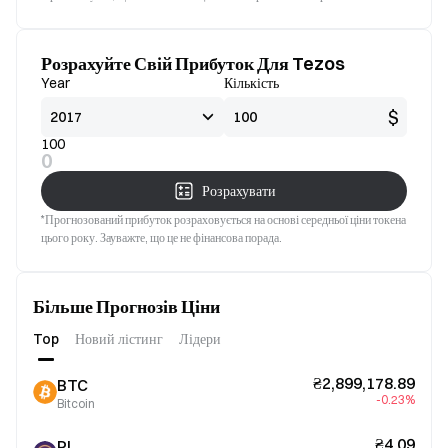
Розрахуйте Свій Прибуток Для Tezos
Year
Кількість
$
100
0
Розрахувати
*Прогнозований прибуток розраховується на основі середньої ціни токена
цього року. Зауважте, що це не фінансова порада.
Більше Прогнозів Ціни
Top
Новий лістинг
Лідери
₴2,899,178.89
BTC
-0.23%
Bitcoin
₴4.09
PI