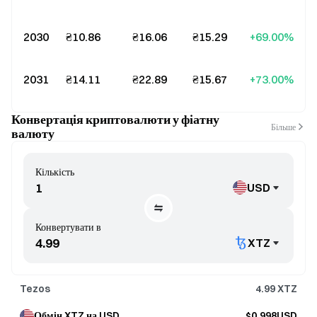
2030
₴10.86
₴16.06
₴15.29
+69.00%
2031
₴14.11
₴22.89
₴15.67
+73.00%
Конвертація криптовалюти у фіатну
Більше
валюту
Кількість
USD
Конвертувати в
XTZ
Tezos
4.99
XTZ
Обмін XTZ на USD
$0.998USD