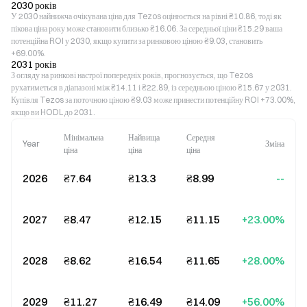
2030 років
У 2030 найнижча очікувана ціна для Tezos оцінюється на рівні ₴10.86, тоді як
пікова ціна року може становити близько ₴16.06. За середньої ціни ₴15.29 ваша
потенційна ROI у 2030, якщо купити за ринковою ціною ₴9.03, становить
+69.00%.
2031 років
З огляду на ринкові настрої попередніх років, прогнозується, що Tezos
рухатиметься в діапазоні між ₴14.11 і ₴22.89, із середньою ціною ₴15.67 у 2031.
Купівля Tezos за поточною ціною ₴9.03 може принести потенційну ROI +73.00%,
якщо ви HODL до 2031.
Мінімальна
Найвища
Середня
Year
Зміна
ціна
ціна
ціна
2026
₴7.64
₴13.3
₴8.99
--
2027
₴8.47
₴12.15
₴11.15
+23.00%
2028
₴8.62
₴16.54
₴11.65
+28.00%
2029
₴11.27
₴16.49
₴14.09
+56.00%