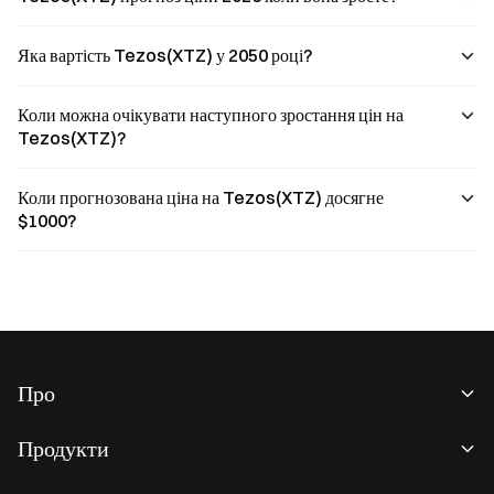
Яка вартість Tezos(XTZ) у 2050 році?
Коли можна очікувати наступного зростання цін на
Tezos(XTZ)?
Коли прогнозована ціна на Tezos(XTZ) досягне
$1000?
Про
Про нас
Продукти
Кар'єра
P2P