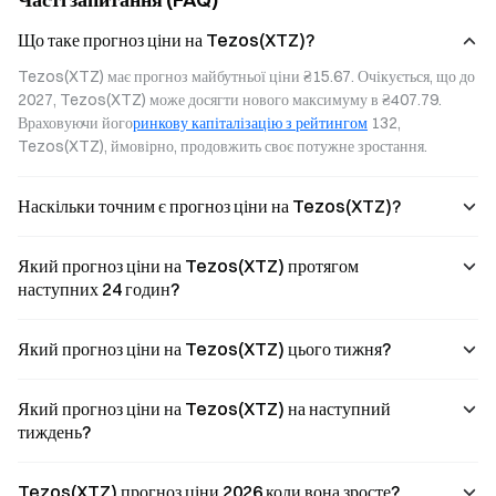
network.
advancements
due to market
funds seeking to
Що таке прогноз ціни на Tezos(XTZ)?
speculate on
established
Tezos(XTZ) має прогноз майбутньої ціни ₴15.67. Очікується, що до 
popular tokens,
2027, Tezos(XTZ) може досягти нового максимуму в ₴407.79. 
and its future
Враховуючи його
ринкову капіталізацію з рейтингом
 132, 
performance
may not support
Tezos(XTZ), ймовірно, продовжить своє потужне зростання.
long-term
holding.
Наскільки точним є прогноз ціни на Tezos(XTZ)?
Який прогноз ціни на Tezos(XTZ) протягом
наступних 24 годин?
Який прогноз ціни на Tezos(XTZ) цього тижня?
Який прогноз ціни на Tezos(XTZ) на наступний
тиждень?
Tezos(XTZ) прогноз ціни 2026 коли вона зросте?