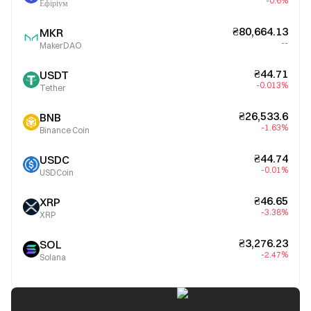
-0.6%
Ефіріум
₴80,664.13
MKR
--
MakerDAO
₴44.71
USDT
-0.013%
Tether
₴26,533.6
BNB
-1.63%
Binance Coin
₴44.74
USDC
-0.01%
USDCoin
₴46.65
XRP
-3.38%
XRP
₴3,276.23
SOL
-2.47%
Solana