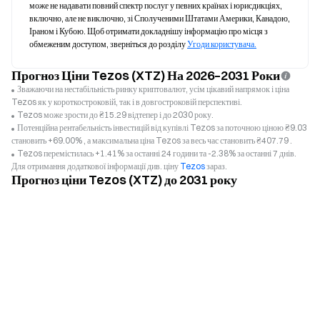
може не надавати повний спектр послуг у певних країнах і юрисдикціях, 
включно, але не виключно, зі Сполученими Штатами Америки, Канадою, 
Іраном і Кубою. Щоб отримати докладнішу інформацію про місця з 
обмеженим доступом, зверніться до розділу 
Угоди користувача.
Прогноз Ціни Tezos (XTZ) На 2026–2031 Роки
Зважаючи на нестабільність ринку криптовалют, усім цікавий напрямок і ціна
Tezos як у короткостроковій, так і в довгостроковій перспективі.
Tezos може зрости до ₴15.29 відтепер і до 2030 року.
Потенційна рентабельність інвестицій від купівлі Tezos за поточною ціною ₴9.03
становить +69.00% , а максимальна ціна Tezos за весь час становить ₴407.79 .
Tezos перемістилась +1.41% за останні 24 години та -2.38% за останні 7 днів.
Для отримання додаткової інформації див. ціну
Tezos
зараз.
Прогноз ціни Tezos (XTZ) до 2031 року