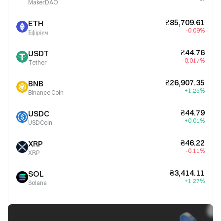
--
MakerDAO
₴85,709.61
ETH
-0.09%
Ефіріум
₴44.76
USDT
-0.017%
Tether
₴26,907.35
BNB
+1.25%
Binance Coin
₴44.79
USDC
+0.01%
USDCoin
₴46.22
XRP
-0.11%
XRP
₴3,414.11
SOL
+1.27%
Solana