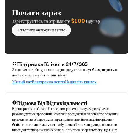
Почати зараз
$100
Зареєструйтесь та отримайте
Ваучер
Створити обліковий запис
Підтримка Клієнтів 24/7/365
Якщо вам потрібна допомога щодо продуктів і послуг Gate, зверніться
до служби підтримки клієнтів нижче.
Живий чат
Електронна пошта
Надішліть квиток
Відмова Від Відповідальності
Крипторинок пов’язаний із високим рівнем ризику. Користувачам 
рекомендується проводити незалежні дослідження та повністю розуміти 
природу активів і продуктів перед прийняттям інвестиційних рішень. 
Gate не несе відповідальності за будь-які збитки чи втрати, що виникли 
внаслідок таких фінансових рішень. Крім того, зверніть увагу, що Gate 