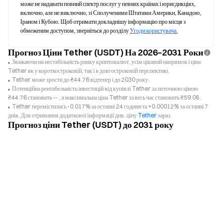
може не надавати повний спектр послуг у певних країнах і юрисдикціях, 
включно, але не виключно, зі Сполученими Штатами Америки, Канадою, 
Іраном і Кубою. Щоб отримати докладнішу інформацію про місця з 
обмеженим доступом, зверніться до розділу 
Угоди користувача.
Прогноз Ціни Tether (USDT) На 2026–2031 Роки
Зважаючи на нестабільність ринку криптовалют, усім цікавий напрямок і ціна
Tether як у короткостроковій, так і в довгостроковій перспективі.
Tether може зрости до ₴44.76 відтепер і до 2030 року.
Потенційна рентабельність інвестицій від купівлі Tether за поточною ціною
₴44.76 становить -- , а максимальна ціна Tether за весь час становить ₴59.08 .
Tether перемістилась -0.017% за останні 24 години та +0.00012% за останні 7
днів. Для отримання додаткової інформації див. ціну
Tether
зараз.
Прогноз ціни Tether (USDT) до 2031 року