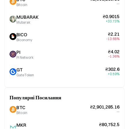
--
Bitcoin
₴0.9015
MUBARAK
+33.73%
Mubarak
₴2.21
BICO
-13.68%
Biconomy
₴4.02
PI
-1.36%
Pi Network
₴302.6
GT
+0.59%
GateToken
Популярні Посилання
₴2,901,285.16
BTC
--
Bitcoin
₴80,752.5
MKR