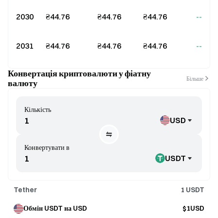
2030
₴44.76
₴44.76
₴44.76
--
2031
₴44.76
₴44.76
₴44.76
--
Конвертація криптовалюти у фіатну
Більше
валюту
Кількість
USD
Конвертувати в
USDT
Tether
1
USDT
Обмін USDT на USD
$1USD