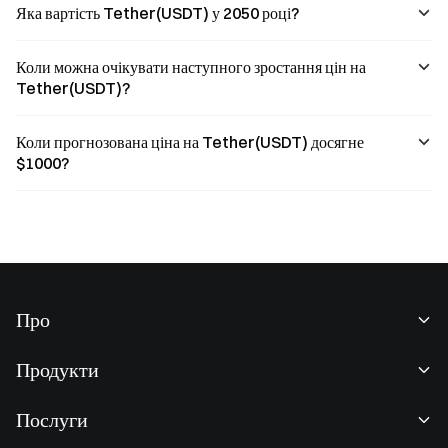
Яка вартість Tether(USDT) у 2050 році?
Коли можна очікувати наступного зростання цін на
Tether(USDT)?
Коли прогнозована ціна на Tether(USDT) досягне
$1000?
Про
Про нас
Продукти
Кар'єра
P2P
Послуги
Новини
Конвертація та блокова торгівля