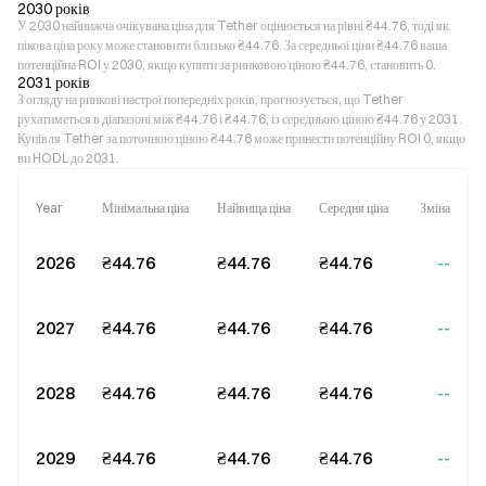
2030 років
У 2030 найнижча очікувана ціна для Tether оцінюється на рівні ₴44.76, тоді як
пікова ціна року може становити близько ₴44.76. За середньої ціни ₴44.76 ваша
потенційна ROI у 2030, якщо купити за ринковою ціною ₴44.76, становить 0.
2031 років
З огляду на ринкові настрої попередніх років, прогнозується, що Tether
рухатиметься в діапазоні між ₴44.76 і ₴44.76, із середньою ціною ₴44.76 у 2031.
Купівля Tether за поточною ціною ₴44.76 може принести потенційну ROI 0, якщо
ви HODL до 2031.
Year
Мінімальна ціна
Найвища ціна
Середня ціна
Зміна
2026
₴44.76
₴44.76
₴44.76
--
2027
₴44.76
₴44.76
₴44.76
--
2028
₴44.76
₴44.76
₴44.76
--
2029
₴44.76
₴44.76
₴44.76
--