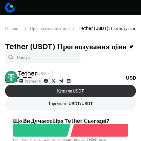
Головна
Прогнозування ціни
Tether (USDT) Прогнозування 
Tether (USDT) Прогнозування ціни
Tether
(
USDT
)
₴44.76
USDT 
-0.017%
Рейтинг: 4
Купівля USDT
Торгувати USDT/USDT
Що Ви Думаєте Про Tether Сьогодні?
Проголосуйте, щоб побачити соціальні настрої Tether зараз
Хороший
Поганий