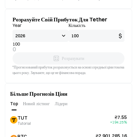
Розрахуйте Свій Прибуток Для Tether
Year
Кількість
$
100
0
Розрахувати
*Прогнозований прибуток розраховується на основі середньої ціни токена
цього року. Зауважте, що це не фінансова порада.
Більше Прогнозів Ціни
Top
Новий лістинг
Лідери
₴7.55
TUT
+194.25%
Tutorial
₴2,901,285.16
BTC