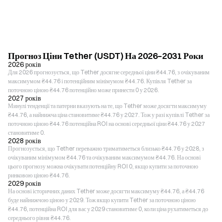
Прогноз Ціни Tether (USDT) На 2026–2031 Роки
2026 років
Для 2026 прогнозується, що Tether досягне середньої ціни ₴44.76, з очікуваним
максимумом ₴44.76 і потенційним мінімумом ₴44.76. Купівля Tether за
поточною ціною ₴44.76 потенційно може принести 0 у 2026.
2027 років
Минулі тенденції та патерни вказують на те, що Tether може досягти максимуму
₴44.76, а найнижча ціна становитиме ₴44.76 у 2027. Тож у разі купівлі Tether за
поточною ціною ₴44.76 потенційна ROI на основі середньої ціни ₴44.76 у 2027
становитиме 0.
2028 років
Прогнозується, що Tether переважно триматиметься близько ₴44.76 у 2028, з
очікуваним мінімумом ₴44.76 та очікуваним максимумом ₴44.76. На основі
цього прогнозу можна очікувати потенційну ROI 0, якщо купити за поточною
ринковою ціною ₴44.76.
2029 років
На основі історичних даних Tether може досягти максимуму ₴44.76, а ₴44.76
буде найнижчою ціною у 2029. Тож якщо купити Tether за поточною ціною
₴44.76, потенційна ROI для вас у 2029 становитиме 0, коли ціна рухатиметься до
середнього рівня ₴44.76.