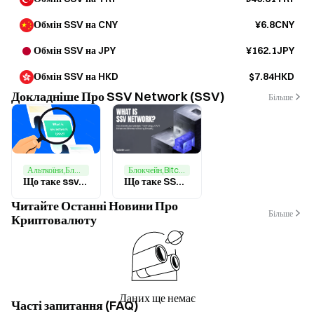
Обмін SSV на CNY
¥6.8CNY
Обмін SSV на JPY
¥162.1JPY
Обмін SSV на HKD
$7.84HKD
Докладніше Про SSV Network (SSV)
Більше
Блокчейн,Bitcoin,Головні новини
Альткоїни,Блокчейн
Що таке SSV Network? Як розподілена технологія Валідатора (DVT) підвищує безпеку Стейкінгу Ethereum
Що таке ssv.network? Все, що вам потрібно знати про SSV
Читайте Останні Новини Про
Більше
Криптовалюту
Даних ще немає
Часті запитання (FAQ)