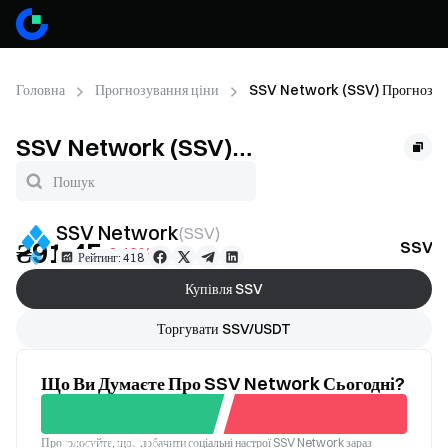
Головна
Прогнозування ціни
SSV Network (SSV) Прогнозув
SSV Network (SSV)
Прогнозування ціни
SSV Network
(
SSV
)
₴91.45
SSV П
-0.43%
Рейтинг: 418
Купівля SSV
Торгувати SSV/USDT
Що Ви Думаєте Про SSV Network Сьогодні?
Проголосуйте, щоб побачити соціальні настрої SSV Network зараз
Хороший
Поганий