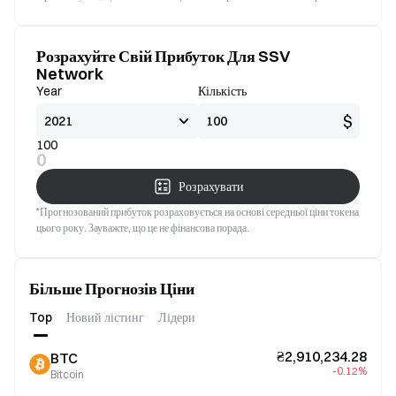
Розрахуйте Свій Прибуток Для SSV
Network
Year
Кількість
$
100
0
Розрахувати
*Прогнозований прибуток розраховується на основі середньої ціни токена
цього року. Зауважте, що це не фінансова порада.
Більше Прогнозів Ціни
Top
Новий лістинг
Лідери
₴2,910,234.28
BTC
-0.12%
Bitcoin