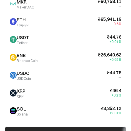
₴80,758.11
MKR
--
MakerDAO
₴85,941.19
ETH
-0.6%
Ефіріум
₴44.76
USDT
+0.01%
Tether
₴26,640.62
BNB
+0.65%
Binance Coin
₴44.78
USDC
--
USDCoin
₴46.4
XRP
+0.2%
XRP
₴3,352.12
SOL
+2.01%
Solana