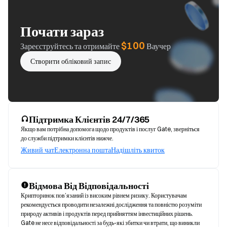
Почати зараз
$100
Зареєструйтесь та отримайте
Ваучер
Створити обліковий запис
Підтримка Клієнтів 24/7/365
Якщо вам потрібна допомога щодо продуктів і послуг Gate, зверніться
до служби підтримки клієнтів нижче.
Живий чат
Електронна пошта
Надішліть квиток
Відмова Від Відповідальності
Крипторинок пов’язаний із високим рівнем ризику. Користувачам 
рекомендується проводити незалежні дослідження та повністю розуміти 
природу активів і продуктів перед прийняттям інвестиційних рішень. 
Gate не несе відповідальності за будь-які збитки чи втрати, що виникли 