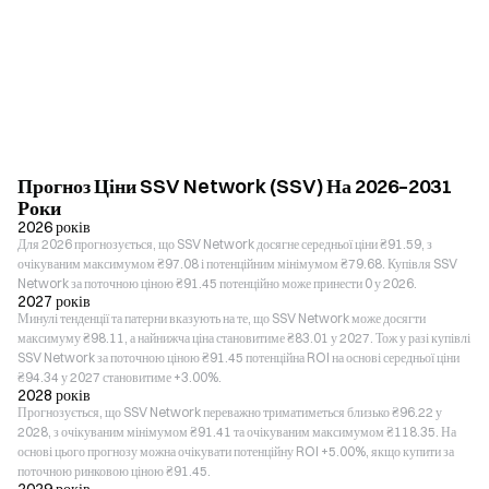
Прогноз Ціни SSV Network (SSV) На 2026–2031
Роки
2026 років
Для 2026 прогнозується, що SSV Network досягне середньої ціни ₴91.59, з
очікуваним максимумом ₴97.08 і потенційним мінімумом ₴79.68. Купівля SSV
Network за поточною ціною ₴91.45 потенційно може принести 0 у 2026.
2027 років
Минулі тенденції та патерни вказують на те, що SSV Network може досягти
максимуму ₴98.11, а найнижча ціна становитиме ₴83.01 у 2027. Тож у разі купівлі
SSV Network за поточною ціною ₴91.45 потенційна ROI на основі середньої ціни
₴94.34 у 2027 становитиме +3.00%.
2028 років
Прогнозується, що SSV Network переважно триматиметься близько ₴96.22 у
2028, з очікуваним мінімумом ₴91.41 та очікуваним максимумом ₴118.35. На
основі цього прогнозу можна очікувати потенційну ROI +5.00%, якщо купити за
поточною ринковою ціною ₴91.45.