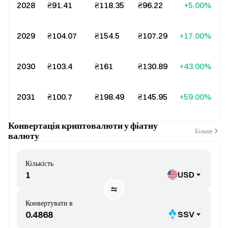
2028
₴91.41
₴118.35
₴96.22
+5.00%
2029
₴104.07
₴154.5
₴107.29
+17.00%
2030
₴103.4
₴161
₴130.89
+43.00%
2031
₴100.7
₴198.49
₴145.95
+59.00%
Конвертація криптовалюти у фіатну
Більше
валюту
Кількість
USD
Конвертувати в
SSV