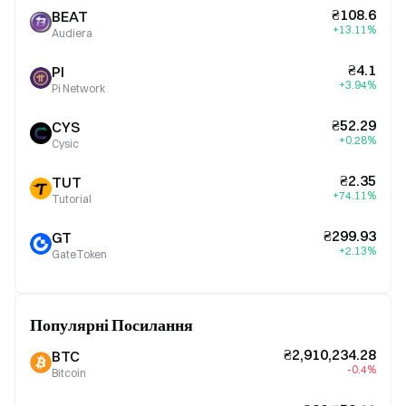
₴108.6
BEAT
+13.11%
Audiera
₴4.1
PI
+3.94%
Pi Network
₴52.29
CYS
+0.28%
Cysic
₴2.35
TUT
+74.11%
Tutorial
₴299.93
GT
+2.13%
GateToken
Популярні Посилання
₴2,910,234.28
BTC
-0.4%
Bitcoin