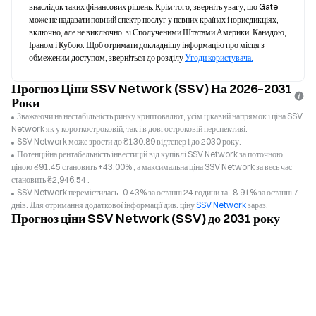
внаслідок таких фінансових рішень. Крім того, зверніть увагу, що Gate 
може не надавати повний спектр послуг у певних країнах і юрисдикціях, 
включно, але не виключно, зі Сполученими Штатами Америки, Канадою, 
Іраном і Кубою. Щоб отримати докладнішу інформацію про місця з 
обмеженим доступом, зверніться до розділу 
Угоди користувача.
Прогноз Ціни SSV Network (SSV) На 2026–2031
Роки
Зважаючи на нестабільність ринку криптовалют, усім цікавий напрямок і ціна SSV
Network як у короткостроковій, так і в довгостроковій перспективі.
SSV Network може зрости до ₴130.89 відтепер і до 2030 року.
Потенційна рентабельність інвестицій від купівлі SSV Network за поточною
ціною ₴91.45 становить +43.00% , а максимальна ціна SSV Network за весь час
становить ₴2,946.54 .
SSV Network перемістилась -0.43% за останні 24 години та -8.91% за останні 7
днів. Для отримання додаткової інформації див. ціну
SSV Network
зараз.
Прогноз ціни SSV Network (SSV) до 2031 року