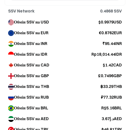
SSV Network
0.4868
SSV
Обмін SSV на USD
$0.9979USD
Обмін SSV на EUR
€0.8762EUR
Обмін SSV на INR
₹95.44INR
Обмін SSV на IDR
Rp18,014.44IDR
Обмін SSV на CAD
$1.42CAD
Обмін SSV на GBP
£0.7496GBP
Обмін SSV на THB
฿33.29THB
Обмін SSV на RUB
₽77.32RUB
Обмін SSV на BRL
R$5.16BRL
Обмін SSV на AED
د.إ3.67AED
Обмін SSV на TRY
₺46.81TRY