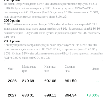
2029 років
На основі історичних даних SSV Network може досягти максимуму ₴154.5, а
₴104.07 буде найнижчою ціною у 2029. Тож якщо купити SSV Network за
поточною ціною ₴91.45, потенційна ROI для вас у 2029 становитиме +17.00%,
коли ціна рухатиметься до середнього рівня ₴107.29.
2030 років
У 2030 найнижча очікувана ціна для SSV Network оцінюється на рівні ₴103.4,
тоді як пікова ціна року може становити близько ₴161. За середньої ціни ₴130.89
ваша потенційна ROI у 2030, якщо купити за ринковою ціною ₴91.45, становить
+43.00%.
2031 років
З огляду на ринкові настрої попередніх років, прогнозується, що SSV Network
рухатиметься в діапазоні між ₴100.7 і ₴198.49, із середньою ціною ₴145.95 у
2031. Купівля SSV Network за поточною ціною ₴91.45 може принести потенційну
ROI +59.00%, якщо ви HODL до 2031.
Мінімальна
Найвища
Середня
Year
Зміна
ціна
ціна
ціна
2026
₴79.68
₴97.08
₴91.59
--
2027
₴83.01
₴98.11
₴94.34
+3.00%