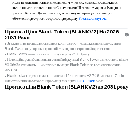
може не надавати повний спектр послуг у певних країнах і юрисдикціях, 
включно, але не виключно, зі Сполученими Штатами Америки, Канадою, 
Іраном і Кубою. Щоб отримати докладнішу інформацію про місця з 
обмеженим доступом, зверніться до розділу 
Угоди користувача.
Прогноз Ціни Blank Token (BLANKV2) На 2026–
2031 Роки
Зважаючи на нестабільність ринку криптовалют, усім цікавий напрямок і ціна
Blank Token як у короткостроковій, так і в довгостроковій перспективі.
Blank Token може зрости до -- відтепер і до 2030 року.
Потенційна рентабельність інвестицій від купівлі Blank Token за поточною ціною
₴0.06535 становить -- , а максимальна ціна Blank Token за весь час становить
₴246.36 .
Blank Token перемістилась -- за останні 24 години та +2.70% за останні 7 днів.
Для отримання додаткової інформації див. ціну
Blank Token
зараз.
Прогноз ціни Blank Token (BLANKV2) до 2031 року