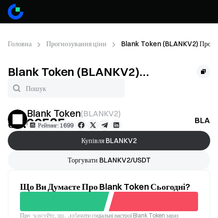
Головна
Прогнозування ціни
Blank Token (BLANKV2) Прогн
Blank Token (BLANKV2)
Прогнозування ціни
Blank Token
(
BLANKV2
)
₴0.06535
BLANK
--
Рейтинг: 1699
Купівля BLANKV2
Торгувати BLANKV2/USDT
Що Ви Думаєте Про Blank Token Сьогодні?
Проголосуйте, щоб побачити соціальні настрої Blank Token зараз
Хороший
Поганий