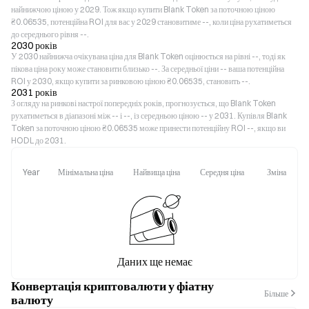
найнижчою ціною у 2029. Тож якщо купити Blank Token за поточною ціною
₴0.06535, потенційна ROI для вас у 2029 становитиме --, коли ціна рухатиметься
до середнього рівня --.
2030 років
У 2030 найнижча очікувана ціна для Blank Token оцінюється на рівні --, тоді як
пікова ціна року може становити близько --. За середньої ціни -- ваша потенційна
ROI у 2030, якщо купити за ринковою ціною ₴0.06535, становить --.
2031 років
З огляду на ринкові настрої попередніх років, прогнозується, що Blank Token
рухатиметься в діапазоні між -- і --, із середньою ціною -- у 2031. Купівля Blank
Token за поточною ціною ₴0.06535 може принести потенційну ROI --, якщо ви
HODL до 2031.
Year
Мінімальна ціна
Найвища ціна
Середня ціна
Зміна
Даних ще немає
Конвертація криптовалюти у фіатну
Більше
валюту