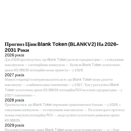
Прогноз Ціни Blank Token (BLANKV2) На 2026–
2031 Роки
2026 років
Для 2026 прогнозується, що Blank Token досягне середньої ціни --, з очікуваним
максимумом -- і потенційним мінімумом --. Купівля Blank Token за поточною
ціною ₴0.06535 потенційно може принести -- у 2026.
2027 років
Минулі тенденції та патерни вказують на те, що Blank Token може досягти
максимуму --, а найнижча ціна становитиме -- у 2027. Тож у разі купівлі Blank
Token за поточною ціною ₴0.06535 потенційна ROI на основі середньої ціни -- у
2027 становитиме --.
2028 років
Прогнозується, що Blank Token переважно триматиметься близько -- у 2028, з
очікуваним мінімумом -- та очікуваним максимумом --. На основі цього прогнозу
можна очікувати потенційну ROI --, якщо купити за поточною ринковою ціною
₴0.06535.
2029 років
На основі історичних даних Blank Token може досягти максимуму --, а -- буде