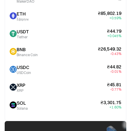
--
MakerDAO
₴85,802.19
ETH
+0.59%
Ефіріум
₴44.79
USDT
+0.045%
Tether
₴26,549.32
BNB
-0.43%
Binance Coin
₴44.82
USDC
-0.01%
USDCoin
₴45.81
XRP
-0.77%
XRP
₴3,301.75
SOL
+1.60%
Solana