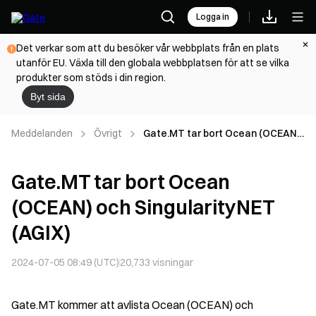
Logga in
Det verkar som att du besöker vår webbplats från en plats
utanför EU. Växla till den globala webbplatsen för att se vilka
produkter som stöds i din region.
Byt sida
Meddelanden
Övrigt
Gate.MT tar bort Ocean (OCEAN)
och SingularityNET (AGIX)
Gate.MT tar bort Ocean
(OCEAN) och SingularityNET
(AGIX)
2024-07-05 08:49 (UTC)
20,733
visningar
Gate.MT kommer att avlista Ocean (OCEAN) och