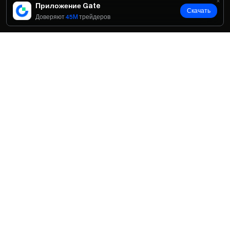
Приложение Gate
Скачать
Доверяют
45M
трейдеров
Пригласить друзей
О нас
О нас
Продукты
Карьeра