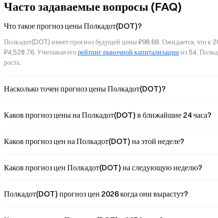
Часто задаваемые вопросы (FAQ)
и другие.
Что такое прогноз цены Полкадот(DOT)?
Полкадот(DOT) имеет прогноз будущей цены ₽98.68. Ожидается, что к 2
₽4,528.76. Учитывая его 
рейтинг рыночной капитализации
 из 54, Полк
роста.
Насколько точен прогноз цены Полкадот(DOT)?
Каков прогноз цены на Полкадот(DOT) в ближайшие 24 часа?
Каков прогноз цен на Полкадот(DOT) на этой неделе?
Каков прогноз цен Полкадот(DOT) на следующую неделю?
Полкадот(DOT) прогноз цен 2026 когда они вырастут?