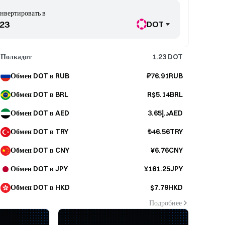
нвертировать в
DOT
Полкадот
1.23
DOT
Обмен DOT в RUB
₽76.91RUB
Обмен DOT в BRL
R$5.14BRL
Обмен DOT в AED
د.إ3.65AED
Обмен DOT в TRY
₺46.56TRY
Обмен DOT в CNY
¥6.76CNY
Обмен DOT в JPY
¥161.25JPY
Обмен DOT в HKD
$7.79HKD
Подробнее