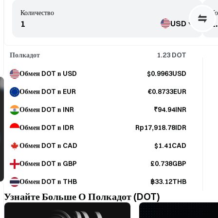
Количество
Ко
USD
Полкадот
1.23
DOT
Обмен DOT в USD
$0.9963USD
Обмен DOT в EUR
€0.8733EUR
Обмен DOT в INR
₹94.94INR
Обмен DOT в IDR
Rp17,918.78IDR
Обмен DOT в CAD
$1.41CAD
Обмен DOT в GBP
£0.738GBP
Обмен DOT в THB
฿33.12THB
Узнайте Больше О Полкадот (DOT)