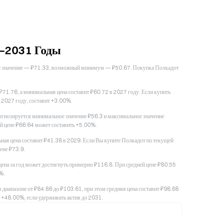
6–2031 Годы
ное значение — ₽71.33, возможный минимум — ₽50.67. Покупка Полкадот
71.76, а минимальная цена составит ₽60.72 в 2027 году. Если купить
в 2027 году, составит +3.00%.
огнозируется минимальное значение ₽56.3 и максимальное значение
й цене ₽66.64 может составить +5.00%.
ая цена составит ₽41.38 в 2029. Если Вы купите Полкадот по текущей
ене ₽73.9.
цена за год может достигнуть примерно ₽116.8. При средней цене ₽80.55
%.
 диапазоне от ₽84.86 до ₽103.61, при этом средняя цена составит ₽98.68
 +48.00%, если удерживать актив до 2031.