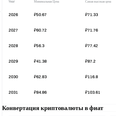
Year
Минимальная Цена
Самая высокая цена
2026
₽50.67
₽71.33
2027
₽60.72
₽71.76
2028
₽56.3
₽77.42
2029
₽41.38
₽87.2
2030
₽62.83
₽116.8
2031
₽84.86
₽103.61
Конвертация криптовалюты в фиат