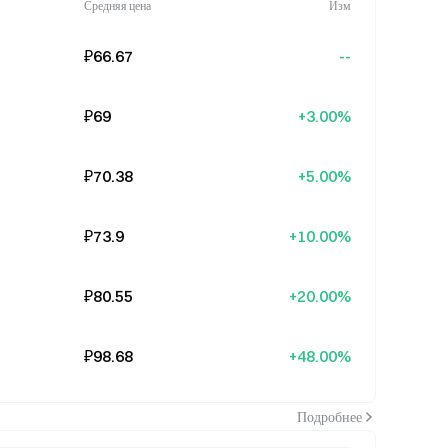
Средняя цена
Изм
₽66.67
--
₽69
+3.00%
₽70.38
+5.00%
₽73.9
+10.00%
₽80.55
+20.00%
₽98.68
+48.00%
Подробнее