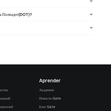
ны Полкадот(DOT)?
Aprender
ества
Академия
альный
Новости Gate
ователей
Блог Gate