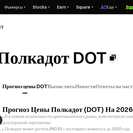
Фьючерсы
Stocks
Earn
Square
Еще
OT
 Полкадот DOT
Прогноз цены DOT
Вычислить
Новости
Ответы на час
Прогноз Цены Полкадот (DOT) На 202
В условиях волатильности криптовалютного рынка, всем интересно напр
долгосрочной перспективе.
Полкадот может достичь ₽80.55 с настоящего момента и до 2030 года.