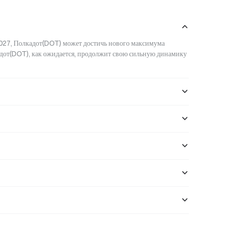
другие.
027, Полкадот(DOT) может достичь нового максимума 
адот(DOT), как ожидается, продолжит свою сильную динамику 