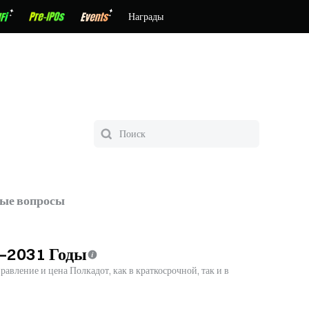
Награды
тые вопросы
6–2031 Годы
авление и цена Полкадот, как в краткосрочной, так и в