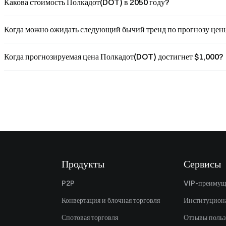
Какова стоимость Полкадот(DOT) в 2050 году?
Когда можно ожидать следующий бычий тренд по прогнозу це
Когда прогнозируемая цена Полкадот(DOT) достигнет $1,000?
Продукты
Сервисы
P2P
VIP-преимущ
Конвертация и блочная торговля
Институцион
Спотовая торговля
Отзывы польз