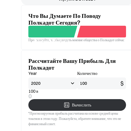
Что Вы Думаете По Поводу
Полкадот Сегодня?
Проголосуйте, чтобы увидеть мнение общества о Полкадот сейчас
Хорошо
Плохой
Рассчитайте Вашу Прибыль Для
Полкадот
Year
Количество
$
100 в
0
Вычислить
*Прогнозируемая прибыль рассчитана на основе средней цены
токенов в этом году. Пожалуйста, обратите внимание, что это не
финансовый совет.