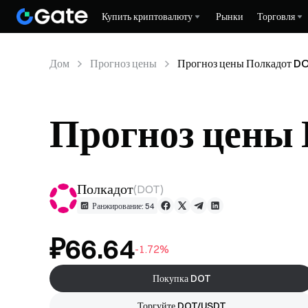
Купить криптовалюту
Рынки
Торговля
Дом
Прогноз цены
Прогноз цены Полкадот D
Прогноз цены
Полкадот
(
DOT
)
Ранжирование: 54
₽66.64
-1.72%
Покупка DOT
Торгуйте DOT/USDT