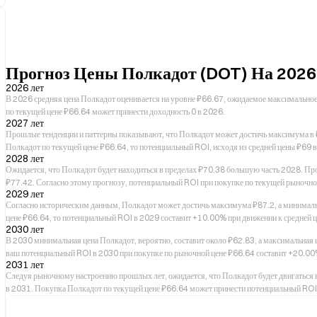
Прогноз Цены Полкадот (DOT) На 202
2026 лет
В 2026 средняя цена Полкадот оценивается на уровне ₽66.67, ожидаемое максималь
по текущей цене ₽66.64 может принести доходность 0 в 2026.
2027 лет
Прошлые тенденции и паттерны показывают, что Полкадот может достичь максимума в ₽
Полкадот по текущей цене ₽66.64, то потенциальный ROI, исходя из средней цены ₽69 
2028 лет
Ожидается, что Полкадот будет находиться в пределах ₽70.38 большую часть 2028. Пр
₽77.42. Согласно этому прогнозу, потенциальный ROI при покупке по текущей рыночно
2029 лет
Согласно историческим данным, Полкадот может достичь максимума ₽87.2, а минимальн
цене ₽66.64, то потенциальный ROI в 2029 составит +10.00% при движении к средней ц
2030 лет
В 2030 минимальная цена Полкадот, вероятно, составит около ₽62.83, а максимальная 
ваш потенциальный ROI в 2030 при покупке по рыночной цене ₽66.64 составит +20.00
2031 лет
Следуя рыночному настроению прошлых лет, ожидается, что Полкадот будет двигаться в
в 2031. Покупка Полкадот по текущей цене ₽66.64 может принести потенциальный ROI