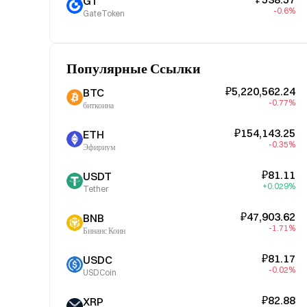
GT
-0.6%
GateToken
Популярные Ссылки
₽5,220,562.24
BTC
-0.77%
биткоина
₽154,143.25
ETH
-0.35%
Эфириум
₽81.11
USDT
+0.029%
Tether
₽47,903.62
BNB
-1.71%
Бинанс Коин
₽81.17
USDC
-0.02%
USDCoin
₽82.88
XRP