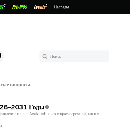
Награды
стые вопросы
026–2031 Годы
авление и цена Avalanche, как в краткосрочной, так и в
а.