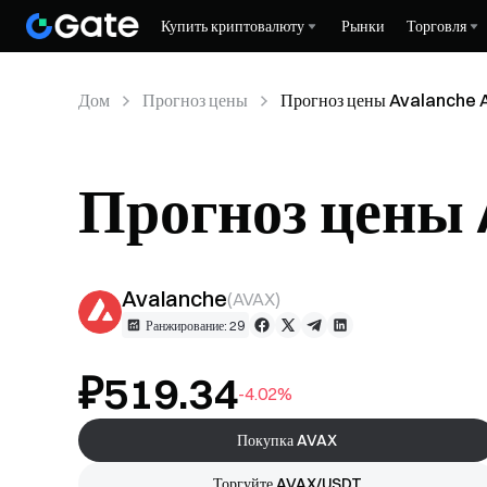
Купить криптовалюту
Рынки
Торговля
Дом
Прогноз цены
Прогноз цены Avalanche 
Прогноз цены
Avalanche
(
AVAX
)
Ранжирование: 29
₽519.34
-4.02%
Покупка AVAX
Торгуйте AVAX/USDT