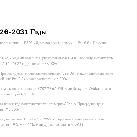
026–2031 Годы
льное значение — ₽603.76, возможный минимум — ₽478.84. Покупка
₽758.86, а минимальная цена составит ₽320.4 в 2027 году. Если купить
562.12 в 2027 году, составит +8.00%.
 Прогнозируется минимальное значение ₽528.39 и максимальное значение
ной цене ₽519.34 может составить +27.00%.
имальная цена составит ₽707.78 в 2029. Если Вы купите Avalanche по
 средней цене ₽752.96.
я цена за год может достигнуть примерно ₽955.5. При средней цене
вит +70.00%.
в диапазоне от ₽588.87 до ₽993.73, при этом средняя цена составит
иальный ROI +77.00%, если удерживать актив до 2031.