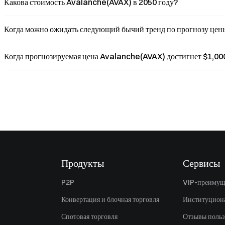
Какова стоимость Avalanche(AVAX) в 2050 году?
Когда можно ожидать следующий бычий тренд по прогнозу це
Когда прогнозируемая цена Avalanche(AVAX) достигнет $1,00
Продукты
Сервисы
P2P
VIP-преимущ
Конвертация и блочная торговля
Институцион
Спотовая торговля
Отзывы польз