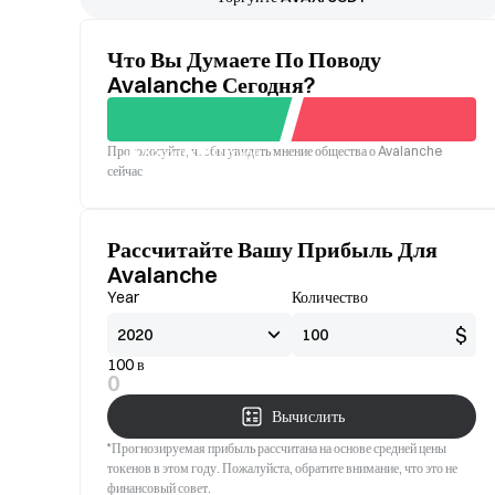
Что Вы Думаете По Поводу
Avalanche Сегодня?
Проголосуйте, чтобы увидеть мнение общества о Avalanche
Хорошо
Плохой
сейчас
Рассчитайте Вашу Прибыль Для
Avalanche
Year
Количество
$
100 в
0
Вычислить
*Прогнозируемая прибыль рассчитана на основе средней цены
токенов в этом году. Пожалуйста, обратите внимание, что это не
финансовый совет.