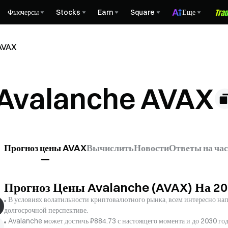
Фьючерсы
Stocks
Earn
Square
Еще
AVAX
 Avalanche AVAX
Прогноз цены AVAX
Вычислить
Новости
Ответы на ча
Прогноз Цены Avalanche (AVAX) На 2
В условиях волатильности криптовалютного рынка, всем интересно напр
долгосрочной перспективе.
Avalanche может достичь ₽884.73 с настоящего момента и до 2030 год