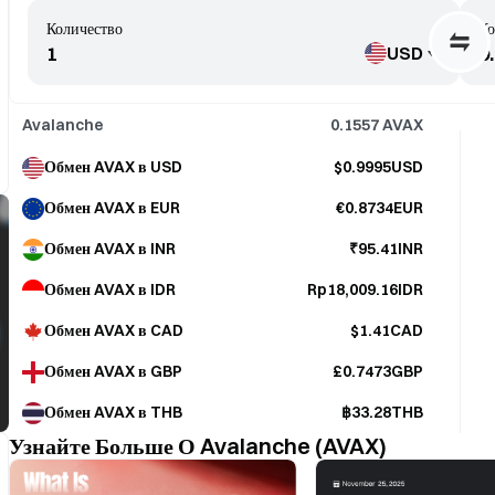
Количество
Ко
USD
Avalanche
0.1557
AVAX
Обмен AVAX в USD
$0.9995USD
Обмен AVAX в EUR
€0.8734EUR
Обмен AVAX в INR
₹95.41INR
Обмен AVAX в IDR
Rp18,009.16IDR
Обмен AVAX в CAD
$1.41CAD
Обмен AVAX в GBP
£0.7473GBP
Обмен AVAX в THB
฿33.28THB
Узнайте Больше О Avalanche (AVAX)