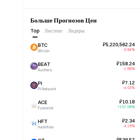
Больше Прогнозов Цен
Top
Листинг
Лидеры
₽5,220,562.24
BTC
-0.94%
Bitcoin
₽158.24
BEAT
-1.66%
Audiera
₽7.12
PI
-4.03%
Pi Network
₽10.18
ACE
+107.06%
Fusionist
₽2.34
HFT
-4.18%
Hashflow
₽538.57