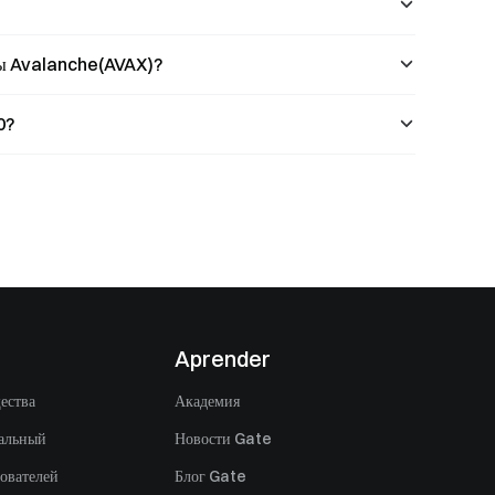
ны Avalanche(AVAX)?
0?
Aprender
ества
Академия
альный
Новости Gate
ователей
Блог Gate