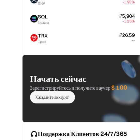
-1.93%
XRP
₽5,904
SOL
-1.28%
Солана
₽26.59
TRX
--
Трон
Начать сейчас
$ 100
Зарегистрируйтесь и получите ваучер
Создайте аккаунт
Поддержка Клиентов 24/7/365