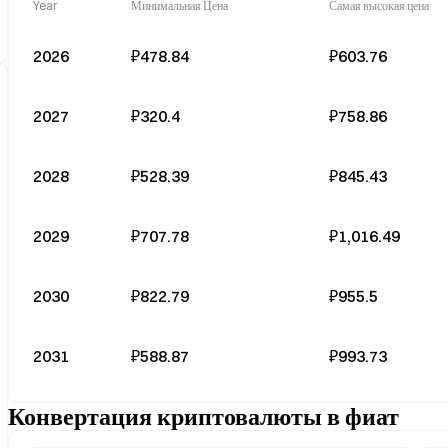
Year
Минимальная Цена
Самая высокая цена
2026
₽478.84
₽603.76
2027
₽320.4
₽758.86
2028
₽528.39
₽845.43
2029
₽707.78
₽1,016.49
2030
₽822.79
₽955.5
2031
₽588.87
₽993.73
Конвертация криптовалюты в фиат