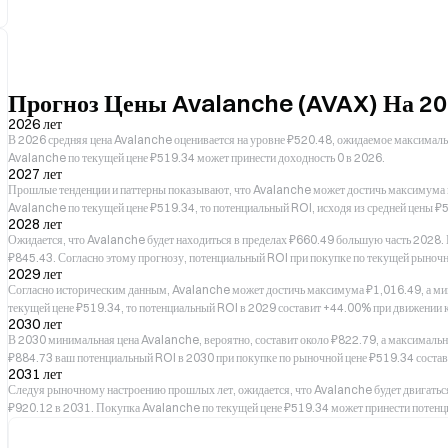
Прогноз Цены Avalanche (AVAX) На 2
2026 лет
В 2026 средняя цена Avalanche оценивается на уровне ₽520.48, ожидаемое максима
Avalanche по текущей цене ₽519.34 может принести доходность 0 в 2026.
2027 лет
Прошлые тенденции и паттерны показывают, что Avalanche может достичь максимума в 
Avalanche по текущей цене ₽519.34, то потенциальный ROI, исходя из средней цены ₽
2028 лет
Ожидается, что Avalanche будет находиться в пределах ₽660.49 большую часть 2028.
₽845.43. Согласно этому прогнозу, потенциальный ROI при покупке по текущей рыноч
2029 лет
Согласно историческим данным, Avalanche может достичь максимума ₽1,016.49, а мин
текущей цене ₽519.34, то потенциальный ROI в 2029 составит +44.00% при движении к
2030 лет
В 2030 минимальная цена Avalanche, вероятно, составит около ₽822.79, а максимальна
₽884.73 ваш потенциальный ROI в 2030 при покупке по рыночной цене ₽519.34 соста
2031 лет
Следуя рыночному настроению прошлых лет, ожидается, что Avalanche будет двигаться 
₽920.12 в 2031. Покупка Avalanche по текущей цене ₽519.34 может принести потенц