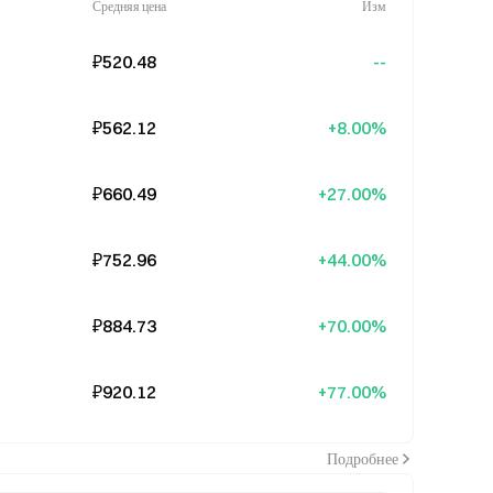
Средняя цена
Изм
₽520.48
--
₽562.12
+8.00%
₽660.49
+27.00%
₽752.96
+44.00%
₽884.73
+70.00%
₽920.12
+77.00%
Подробнее