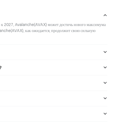
вая AVAX.
размещает почти 2,6 млрд долларов в
токенизированных фондах на Avalanche.
 к 2027, Avalanche(AVAX) может достичь нового максимума 
lanche(AVAX), как ожидается, продолжит свою сильную 
?