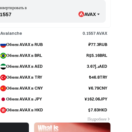
нвертировать в
AVAX
Avalanche
0.1557
AVAX
Обмен AVAX в RUB
₽77.3RUB
Обмен AVAX в BRL
R$5.16BRL
Обмен AVAX в AED
د.إ3.67AED
Обмен AVAX в TRY
₺46.8TRY
Обмен AVAX в CNY
¥6.79CNY
Обмен AVAX в JPY
¥162.06JPY
Обмен AVAX в HKD
$7.83HKD
Подробнее