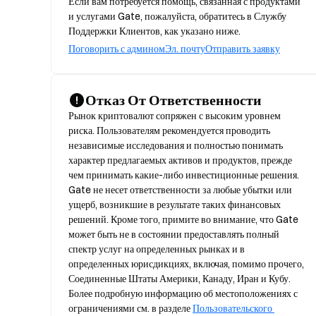
Если вам потребуется помощь, связанная с продуктами
и услугами Gate, пожалуйста, обратитесь в Службу
Поддержки Клиентов, как указано ниже.
Поговорить с админом
Эл. почту
Отправить заявку
Отказ От Ответственности
Рынок криптовалют сопряжен с высоким уровнем 
риска. Пользователям рекомендуется проводить 
независимые исследования и полностью понимать 
характер предлагаемых активов и продуктов, прежде 
чем принимать какие-либо инвестиционные решения. 
Gate не несет ответственности за любые убытки или 
ущерб, возникшие в результате таких финансовых 
решений. Кроме того, примите во внимание, что Gate 
может быть не в состоянии предоставлять полный 
спектр услуг на определенных рынках и в 
определенных юрисдикциях, включая, помимо прочего, 
Соединенные Штаты Америки, Канаду, Иран и Кубу. 
Более подробную информацию об местоположениях с 
ограничениями см. в разделе 
Пользовательского 