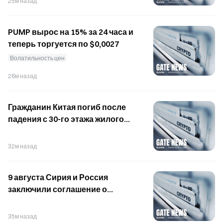
25м назад
PUMP вырос на 15% за 24 часа и
теперь торгуется по $0,0027
Волатильность цен
26м назад
Гражданин Китая погиб после
падения с 30-го этажа жилого
дома в Асунсьоне 9 августа
32м назад
9 августа Сирия и Россия
заключили соглашение о
военной базе,
предусматривающее её
35м назад