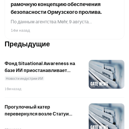
рамочную концепцию обеспечения
безопасности Ормузского пролива.
По данным агентства Mehr, 9 августа
парламентский комитет Ирана по национальной
14м назад
безопасности и внешней политике одобрил
Предыдущие
концепцию стратегического плана действий,
направленного на обеспечение безопасности
Ормузского пролива и его развитие.
Фонд Situational Awareness на
базе ИИ приостанавливает
привлечение нового капитала
Новости индустрии ИИ
на фоне изменения позиции
16м назад
Morgan Stanley
Прогулочный катер
перевернулся возле Статуи
Свободы в Нью-Йорке: 2
человека погибли, 12 спасены