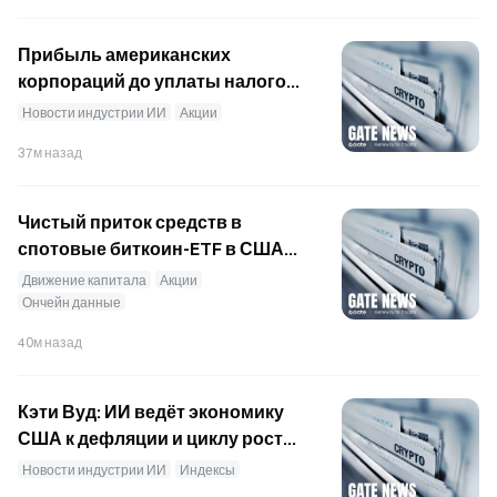
трёхмесячную модернизацию.
Прибыль американских
корпораций до уплаты налогов
достигла 13,2% ВВП —
Новости индустрии ИИ
Акции
максимального уровня за
37м назад
несколько десятилетий,
заявила Кэти Вуд.
Чистый приток средств в
спотовые биткоин-ETF в США
за прошлую неделю составил
Движение капитала
Акции
$853M — это максимум с
Ончейн данные
апреля.
40м назад
Кэти Вуд: ИИ ведёт экономику
США к дефляции и циклу роста
производительности
Новости индустрии ИИ
Индексы