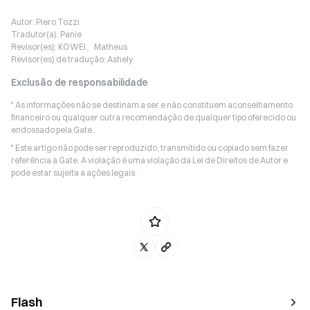
Autor:
Piero Tozzi
Tradutor(a):
Panie
Revisor(es):
KOWEI、Matheus
Revisor(es) de tradução:
Ashely
Exclusão de responsabilidade
* As informações não se destinam a ser e não constituem aconselhamento
financeiro ou qualquer outra recomendação de qualquer tipo oferecido ou
endossado pela Gate.
* Este artigo não pode ser reproduzido, transmitido ou copiado sem fazer
referência à Gate. A violação é uma violação da Lei de Direitos de Autor e
pode estar sujeita a ações legais.
Flash