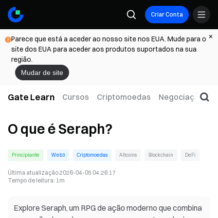
Criar Conta
Parece que está a aceder ao nosso site nos EUA. Mude para o
site dos EUA para aceder aos produtos suportados na sua
região.
Mudar de site
Gate Learn
Cursos
Criptomoedas
Negociação
W
O que é Seraph?
Principiante
Web3
Criptomoedas
Altcoins
Blockchain
DeFi
Última atualização
2026-04-05 04:26:17
Tempo de leitura
:
1m
Explore Seraph, um RPG de ação moderno que combina