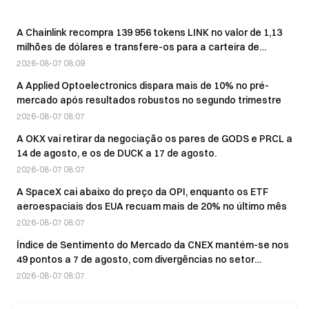
A Chainlink recompra 139 956 tokens LINK no valor de 1,13
milhões de dólares e transfere-os para a carteira de
reserva
2026-08-07 08:09
A Applied Optoelectronics dispara mais de 10% no pré-
mercado após resultados robustos no segundo trimestre
2026-08-07 08:07
A OKX vai retirar da negociação os pares de GODS e PRCL a
14 de agosto, e os de DUCK a 17 de agosto.
2026-08-07 08:07
A SpaceX cai abaixo do preço da OPI, enquanto os ETF
aeroespaciais dos EUA recuam mais de 20% no último mês
2026-08-07 08:07
Índice de Sentimento do Mercado da CNEX mantém-se nos
49 pontos a 7 de agosto, com divergências no setor
bancário
2026-08-07 08:07