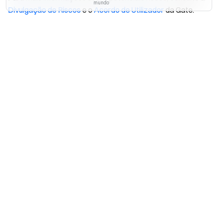
mundo
Divulgação de Riscos
e o
Acordo de Utilizador
da Gate.
Sim
Não
Artigos relacionados
Gate Launchpool FAQ
Inscreva-se agora para ter a
oportunidade de ganhar até $10,000!
Inscrever-se