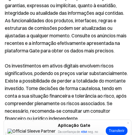
garantias, expressas ou implícitas, quanto à exatidão,
integridade ou atualidade das informações aqui contidas.
As funcionalidades dos produtos, interfaces, regras e
estruturas de comissões podem ser atualizadas ou
ajustadas a qualquer momento. Consulte os anúncios mais
recentes e a informação efetivamente apresentada na
plataforma Gate para obter os dados mais precisos.
Os investimentos em ativos digitais envolvem riscos
significativos, podendo os preços variar substancialmente.
Existe a possibilidade de perder a totalidade do montante
investido. Tome decisões de forma cautelosa, tendo em
conta a sua situação financeira e tolerância ao risco, após
compreender plenamente os riscos associados. Se
necessário, recomenda-se consultar um consultor
financeiro ou jurídico independente.
Aplicação Gate
Transferir
Da confiança de
45M
neg. no
Para mais informações sobre potenciais riscos, consulte a