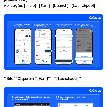
Aplicação:
[Início]
-
[Earn]
-
[Launch]
-
[Launchpool]
**Site:** Clique em **[Earn]** - **[Launchpool]**