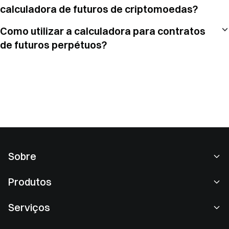
calculadora de futuros de criptomoedas?
Como utilizar a calculadora para contratos
de futuros perpétuos?
Sobre
Sobre nós
Produtos
Carreiras
P2P
Serviços
Sala de imprensa
Conversão e negociação em blocos
Benefícios VIP
Patrocinador da Oracle Red Bull Racing