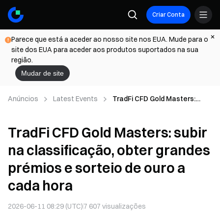
Criar Conta
Parece que está a aceder ao nosso site nos EUA. Mude para o
site dos EUA para aceder aos produtos suportados na sua
região.
Mudar de site
Anúncios
Latest Events
TradFi CFD Gold Masters:
subir na classificação, obter
grandes prémios e sorteio de
TradFi CFD Gold Masters: subir
ouro a cada hora
na classificação, obter grandes
prémios e sorteio de ouro a
cada hora
2026-06-11 08:29 (UTC)
7 607
visualizações