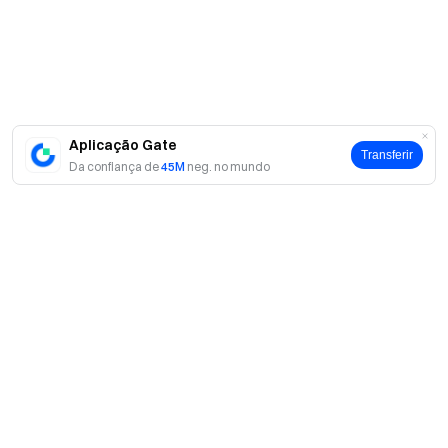
registados atingir o patamar correspondente, o prémio
total será atualizado automaticamente e o prémio da
Tabela de classificação de volume aumentará em
conformidade.
Classificação
Distribuição da recompensa
Aplicação Gate
Transferir
Da confiança de
45M
neg. no mundo
Top 1
18%
Top 2
12%
Top 3
10%
Top 4–10
Partilham 20% igualmente
Top 11–50
Partilham 25% igualmente
Sobre
Sobre nós
Abaixo do
Partilham 15% com base no volume
Produtos
Top 50
de negociação válido