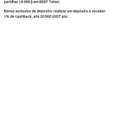
partilhar 10 000 $ em BEEP Token
Requisito
Recompensa
Bónus exclusivo de depósito: realizar um depósito e receber
Primeira abertura de posição
200 USDx Voucher de
1% de cashback, até 20 000 USDT por...
CFD ≥ 1 000 USDx
posição CFD
Nota: O Presente de primeira negociação para novos
utilizadores está limitado aos primeiros 100 utilizadores
elegíveis por dia, por ordem de chegada.
Campanha 2: Tabela de classificação de volume Gold
Masters
Durante a campanha, os utilizadores que negociem ativos
CFD TradFi elegíveis serão classificados pelo volume
cumulativo de negociação CFD válido durante a campanha.
A Tabela de classificação de volume representa 70% do
prémio total da tabela de classificação. Assim que o volume
cumulativo de negociação CFD válido dos utilizadores