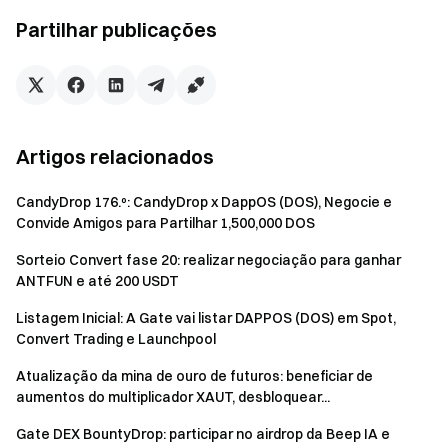
Produtos de
XTI crude oil, XBR Brent oil, XNG
Partilhar publicações
base
natural gas, etc.
TSLA, NVDA, AAPL, MSTR, COIN,
Ações
HOOD, etc.
Artigos relacionados
NAS100, SPX500, HK50, JPN225,
Índices
UK100, etc.
CandyDrop 176.º: CandyDrop x DappOS (DOS), Negocie e
Convide Amigos para Partilhar 1,500,000 DOS
Campanha 1: Presente de primeira negociação para
Sorteio Convert fase 20: realizar negociação para ganhar
novos utilizadores
ANTFUN e até 200 USDT
Durante a campanha, os utilizadores que abram uma
Listagem Inicial: A Gate vai listar DAPPOS (DOS) em Spot,
posição CFD pela primeira vez na secção CFD podem
Convert Trading e Launchpool
reivindicar o Presente de primeira negociação para novos
utilizadores após concluírem a tarefa de primeira
Atualização da mina de ouro de futuros: beneficiar de
aumentos do multiplicador XAUT, desbloquear...
negociação CFD exigida.
Gate DEX BountyDrop: participar no airdrop da Beep IA e