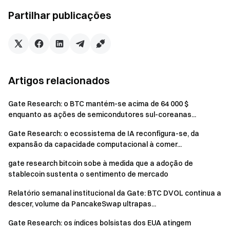
emergentes como MegaETH.
Partilhar publicações
Acompanhamento de derivados:
O juros em
aberto de BTC caiu mais de 15% durante a semana,
refletindo um processo significativo de
desalavancagem. O 25D Skew entrou em território
profundamente negativo, enquanto o DVOL subiu
Artigos relacionados
temporariamente para a gama dos 52–54, sinalizando
um aumento acentuado da procura por proteção de
Gate Research: o BTC mantém-se acima de 64 000 $
curto prazo contra quedas.
enquanto as ações de semicondutores sul-coreanas...
Atualizações institucionais:
O volume de
Gate Research: o ecossistema de IA reconfigura-se, da
negociação à vista da Gate aumentou 92,16% em
expansão da capacidade computacional à comer...
termos semanais, com a participação institucional na
gate research bitcoin sobe à medida que a adoção de
negociação à vista a continuar a crescer. O volume de
stablecoin sustenta o sentimento de mercado
negociação da CrossEx cresceu 47,1% semana a
semana. O lançamento da API de CFD reforçou ainda
Relatório semanal institucional da Gate: BTC DVOL continua a
descer, volume da PancakeSwap ultrapas...
mais a infraestrutura de negociação institucional e de
gestão de ativos.
Gate Research: os índices bolsistas dos EUA atingem