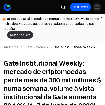
Criar Conta
Parece que está a aceder ao nosso site nos EUA. Mude para o
site dos EUA para aceder aos produtos suportados na sua
região.
Mudar de site
Anúncios
Gate Research
Gate Institutional Weekly:
mercado de criptomoedas
perde mais de 300 mil milhões
Gate Institutional Weekly:
$ numa semana, volume à
vista institucional da Gate
mercado de criptomoedas
aumenta 92,16% (1–7 de
junho de 2026)
perde mais de 300 mil milhões $
numa semana, volume à vista
institucional da Gate aumenta