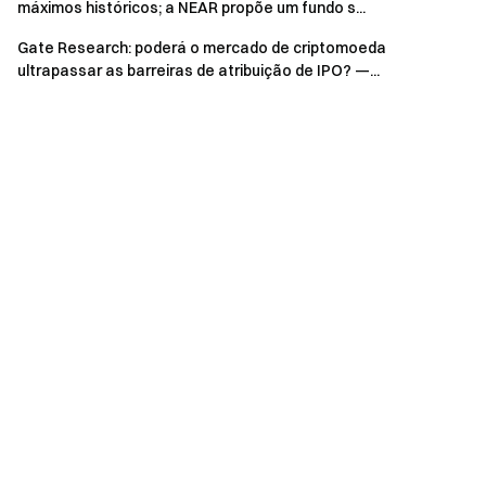
máximos históricos; a NEAR propõe um fundo s...
Perspetivas para esta semana:
Os mercados vão
centrar-se nos dados do IPC de maio e nas suas
Gate Research: poderá o mercado de criptomoeda
implicações para as expectativas de política da Fed,
ultrapassar as barreiras de atribuição de IPO? —...
bem como em eventuais sinais de melhoria sustentada
nos fluxos de fundos dos ETF.
Descobrir mais detalhes hoje
→
Gate Institutional
Weekly: Mercado de Criptomoedas Perde Mais de 300 mil
Milhões numa Semana, Volume à Vista Institucional da Gate
Sobe 92,16% (1–7 de junho de 2026)
Gate Research
é uma plataforma abrangente de
investigação em blockchain e criptomoedas que
disponibiliza conteúdos aprofundados aos leitores, incluindo
análise técnica, informações de mercado, investigação
setorial, previsão de tendências e análise de políticas
macroeconómicas.