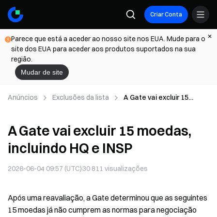
Criar Conta
Parece que está a aceder ao nosso site nos EUA. Mude para o
site dos EUA para aceder aos produtos suportados na sua
região.
Mudar de site
Anúncios
Exclusões da lista
A Gate vai excluir 15
moedas, incluindo HQ e
INSP
A Gate vai excluir 15 moedas,
incluindo HQ e INSP
2026-06-04 09:57 (UTC)
30 811
visualizações
Após uma reavaliação, a Gate determinou que as seguintes
15 moedas já não cumprem as normas para negociação