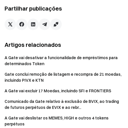
suspensão da negociação de futuros nos mercados
Partilhar publicações
relacionados. Todas as ordens não preenchidas vão ser
canceladas automaticamente. Se tiver posições
abertas nestes mercados, deve ajustar a sua estratégia
de investimento e fechar manualmente as suas
posições antes das 08:00 (UTC) de 5 de junho de 2026,
Artigos relacionados
para evitar a liquidação forçada.
Os utilizadores que têm negociação quantitativa de
A Gate vai desativar a funcionalidade de empréstimos para
grelha ativa destas moedas devem ajustar as suas
determinados Token
estratégias de negociação antecipadamente. Caso
Gate conclui remoção de listagem e recompra de 21 moedas,
contrário, as negociações vão ser encerradas
incluindo PIVX e KTN
automaticamente antes das 08:00 (UTC) de 5 de junho
A Gate vai excluir 17 Moedas, incluindo SFI e FRONTIERS
de 2026.
Comunicado da Gate relativo à exclusão de BVIX, ao trading
A Gate vai suspender os serviços de negociação
de futuros perpétuos de EVIX e ao rebr...
destas moedas, incluindo os pares de negociação à
vista relacionados, negociação quantitativa de grelha,
A Gate vai deslistar os MEMES, HIGH e outros 4 tokens
Simple Earn e negociação de margem, a partir das 03:00
perpétuos