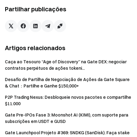
oficiais da VAYLA Arena.
Partilhar publicações
Observações adicionais
Todas as tarefas devem ser verificadas durante o
período do evento clicando em "Verificar" para que
Artigos relacionados
sejam consideradas participação válida. Quaisquer
tarefas não verificadas dentro do período do evento
Caça ao Tesouro “Age of Discovery” na Gate DEX: negociar
serão consideradas desistência.
contratos perpétuos de ações tokeni...
As recompensas podem ser reivindicadas apenas
Desafio de Partilha de Negociação de Ações da Gate Square
uma vez. Se o mesmo utilizador participar com vários
& Chat：Partilhe e Ganhe $150,000+
endereços Web3, a recompensa será concedida ao
P2P Trading Nexus: Desbloqueie novos pacotes e compartilhe
endereço Web3 elegível com o maior valor de
$11.000
recompensa.
Gate Pre-IPOs Fase 3: Moonshot AI (KIMI), com suporte para
Para garantir a justiça, todos os destinatários das
subscrições em USDT e GUSD
recompensas passarão por uma revisão da plataforma
para evitar ataques Sybil. Se múltiplos endereços do
Gate Launchpool Projeto #369: SNDKG (SanDisk). Faça stake