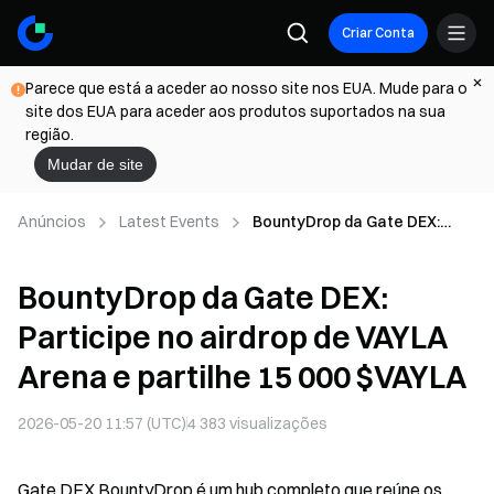
Criar Conta
Parece que está a aceder ao nosso site nos EUA. Mude para o
site dos EUA para aceder aos produtos suportados na sua
região.
Mudar de site
Anúncios
Latest Events
BountyDrop da Gate DEX:
Participe no airdrop de VAYLA
Arena e partilhe 15 000
BountyDrop da Gate DEX:
$VAYLA
Participe no airdrop de VAYLA
Arena e partilhe 15 000 $VAYLA
2026-05-20 11:57 (UTC)
4 383
visualizações
Gate DEX BountyDrop é um hub completo que reúne os