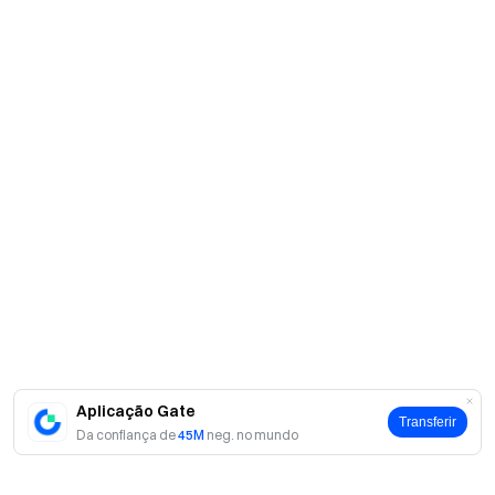
Aplicação Gate
Transferir
Da confiança de
45M
neg. no mundo