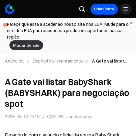
Criar Conta
Parece que está a aceder ao nosso site nos EUA. Mude para o
site dos EUA para aceder aos produtos suportados na sua
região.
Mudar de site
Anúncios
Depósito e levantamento
A Gate vai listar
BabyShark
(BABYSHARK) para
A Gate vai listar BabyShark
negociação spot
(BABYSHARK) para negociação
spot
2026-05-13 10:10 (UTC)
37 895
visualizações
De acordo com o anúncio oficial da equipa Baby Shark