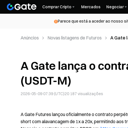
Comprar Cripto
Mercados
Negociar
Parece que está a aceder ao nosso si
Anúncios
Novas listagens de Futuros
A Gate 
A Gate lança o cont
(USDT-M)
2026-05-09 07:39 (UTC)
20 187
visualizações
A Gate Futures lançou oficialmente o contrato perp
short com alavancagem de 1x a 20x, permitindo aos t