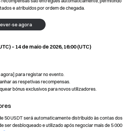
As recompensas são entregues automaticamente, permitindo
itados e atribuídos por ordem de chegada.
rever-se agora
UTC) – 14 de maio de 2026, 16:00 (UTC)
 agora] para registar no evento.
 ganhar as respetivas recompensas.
quear bónus exclusivos para novos utilizadores.
dores
de 50 USDT será automaticamente distribuído às contas dos
de ser desbloqueado e utilizado após negociar mais de 5 000