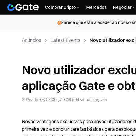
Comprar Cripto
Mercados
Negociar
Parece que está a aceder ao nosso si
Anúncios
Latest Events
Novo utilizador exc
USDT
Novo utilizador excl
aplicação Gate e ob
2026-05-08 08:00 (UTC)
9 594
visualizações
Novas vantagens exclusivas para novos utilizadores dis
primeira vez e concluir tarefas básicas para desblo