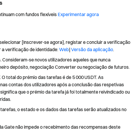
s
inuam com fundos flexíveis
Experimentar agora
elecionar [Inscrever-se agora], registar e concluir a verificação
r a verificação de identidade:
Web
|
Versão da aplicação
.
s. Consideram-se novos utilizadores aqueles que nunca
meiro depósito, negociação Converter ou negociação de futuros.
O total do prémio das tarefas é de 5 000 USDT. As
s contas dos utilizadores após a conclusão das respetivas
gnifica que o prémio da tarefa já foi totalmente reivindicado ou
ridas.
s tarefas, o estado e os dados das tarefas serão atualizados no
 da Gate não impede o recebimento das recompensas deste