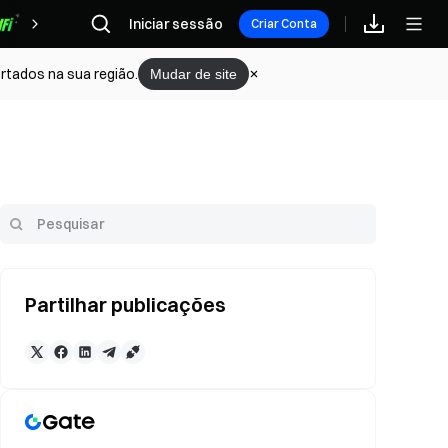
Iniciar sessão
Recompensas
Criar Conta
rtados na sua região.
Mudar de site
Partilhar publicações