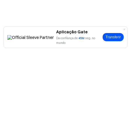
Aplicação Gate
Transferir
Da confiança de
45M
neg. no
mundo
Sobre
Sobre nós
Produtos
Carreiras
P2P