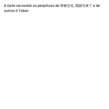
Participe na nossa comunidade no Telegram
para discutir
A Gate vai excluir os perpétuos de
草根文化
, 我踏马来了 e de
tópicos em tendência
outros 5 Token
Interaja com a nossa comunidade global
para obter os
insights mais recentes
Transparência e Segurança
Verifique a nossa Prova de Reserva de 100%