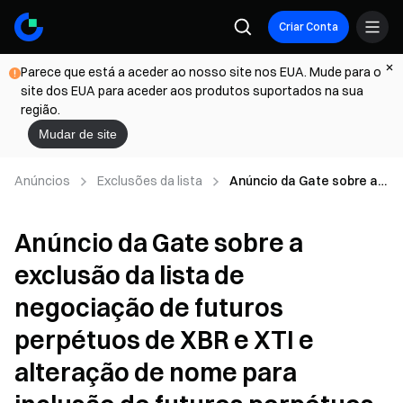
Criar Conta
Parece que está a aceder ao nosso site nos EUA. Mude para o
site dos EUA para aceder aos produtos suportados na sua
região.
Mudar de site
Anúncios
Exclusões da lista
Anúncio da Gate sobre a
exclusão da lista de
negociação de futuros
Anúncio da Gate sobre a
perpétuos de XBR e XTI e
alteração de nome para
exclusão da lista de
inclusão de futuros
perpétuos de BZ e CL
negociação de futuros
perpétuos de XBR e XTI e
alteração de nome para