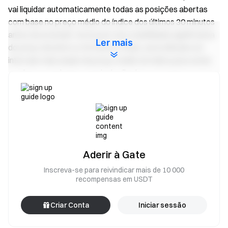
vai liquidar automaticamente todas as posições abertas
com base no preço médio do índice dos últimos 30 minutos
antes da exclusão. Se houver uma volatilidade significativa
Ler mais
do preço durante os 30 minutos finais, será utilizado um
intervalo mais amplo de preço médio do índice para evitar
perdas causadas por manipulação de preços.
Em simultâneo, a Gate renomeou os pares de negociação
de futuros perpétuos de XBR e XTI e lançou oficialmente os
futuros perpétuos de BZ e CL.
Esta atualização altera apenas os símbolos de negociação.
Os futuros perpétuos de BZ e CL mantêm-se consistentes
Aderir à Gate
com os futuros perpétuos originais de XBR e XTI em termos
Inscreva-se para reivindicar mais de 10 000
de ativos subjacentes e regras de negociação.
recompensas em USDT
Aceda aos seguintes links para negociar:
Criar Conta
Iniciar sessão
https://www.gate.com/pt/futures/USDT/BZ_USDT
https://www.gate.com/pt/futures/USDT/CL_USDT