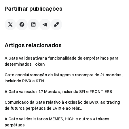
Partilhar publicações
Equipa Gate
30 de abril de 2026
Artigos relacionados
O seu Portal para as criptomoedas
Negoceie mais de 4,900 criptomoedas de forma segura,
A Gate vai desativar a funcionalidade de empréstimos para
rápida, e fácil
determinados Token
Comece hoje mesmo
Gate conclui remoção de listagem e recompra de 21 moedas,
Registe-se
e reivindique até 10 000$ em recompensas de
incluindo PIVX e KTN
boas-vindas
A Gate vai excluir 17 Moedas, incluindo SFI e FRONTIERS
Convide um amigo
e ganhe 40% de comissão
Mantenha-se ligado
Comunicado da Gate relativo à exclusão de BVIX, ao trading
Visite o site oficial da Gate
de futuros perpétuos de EVIX e ao rebr...
Transfira a App | Versão Desktop da Gate
A Gate vai deslistar os MEMES, HIGH e outros 4 tokens
Siga-nos no X (Twitter)
para mais bónus
perpétuos