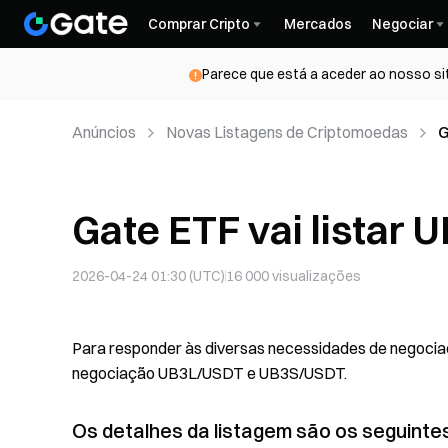
Comprar Cripto
Mercados
Negociar
Parece que está a aceder ao nosso si
Anúncios
Novas Listagens de Criptomoedas
G
Gate ETF vai listar 
2026-04-24 01:30 (UTC)
16 000
visualizações
Para responder às diversas necessidades de negociaçã
negociação UB3L/USDT e UB3S/USDT.
Os detalhes da listagem são os seguintes