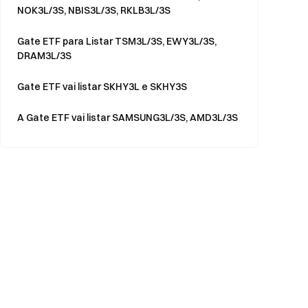
NOK3L/3S, NBIS3L/3S, RKLB3L/3S
Gate ETF para Listar TSM3L/3S, EWY3L/3S,
DRAM3L/3S
Gate ETF vai listar SKHY3L e SKHY3S
A Gate ETF vai listar SAMSUNG3L/3S, AMD3L/3S