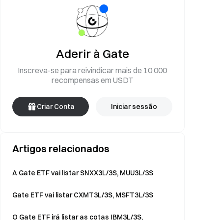
Aderir à Gate
Inscreva-se para reivindicar mais de 10 000
recompensas em USDT
Criar Conta
Iniciar sessão
Artigos relacionados
A Gate ETF vai listar SNXX3L/3S, MUU3L/3S
Gate ETF vai listar CXMT3L/3S, MSFT3L/3S
O Gate ETF irá listar as cotas IBM3L/3S,