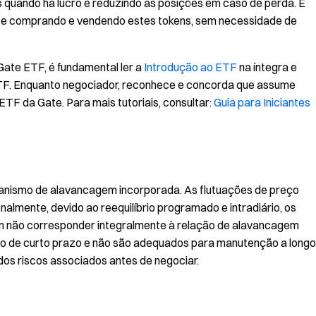
 quando há lucro e reduzindo as posições em caso de perda. É
te comprando e vendendo estes tokens, sem necessidade de
Gate ETF, é fundamental ler a
Introdução ao ETF
na íntegra e
TF. Enquanto negociador, reconhece e concorda que assume
ETF da Gate. Para mais tutoriais, consultar:
Guia para Iniciantes
anismo de alavancagem incorporada. As flutuações de preço
nalmente, devido ao reequilíbrio programado e intradiário, os
m não corresponder integralmente à relação de alavancagem
ão de curto prazo e não são adequados para manutenção a longo
dos riscos associados antes de negociar.