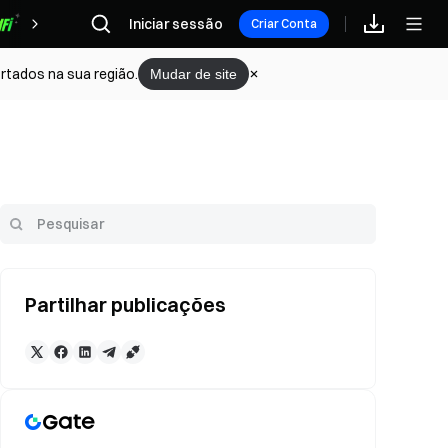
Iniciar sessão
Recompensas
Criar Conta
rtados na sua região.
Mudar de site
Partilhar publicações