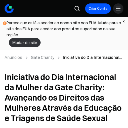
Criar Conta
Parece que está a aceder ao nosso site nos EUA. Mude para o
site dos EUA para aceder aos produtos suportados na sua
região.
Mudar de site
Anúncios
Gate Charity
Iniciativa do Dia Internacional
da Mulher da Gate Charity:
Avançando os Direitos das
Iniciativa do Dia Internacional
Mulheres Através da Educação
e Triagens de Saúde Sexual
da Mulher da Gate Charity:
Avançando os Direitos das
Mulheres Através da Educação
e Triagens de Saúde Sexual