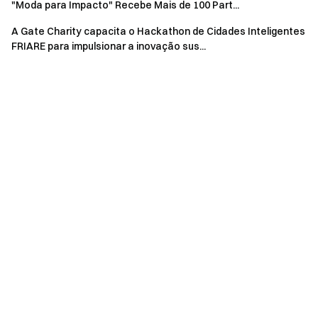
"Moda para Impacto" Recebe Mais de 100 Part...
participantes aprenderam sobre:
A Gate Charity capacita o Hackathon de Cidades Inteligentes
Ideias erradas comuns sobre ISTs e VIH
FRIARE para impulsionar a inovação sus...
Modos de transmissão e estratégias de prevenção
Opções de tratamento disponíveis
Este ambiente aberto e informativo ajudou a dissipar o
medo e o estigma, fornecendo aos participantes
conhecimentos científicos e baseados em factos sobre a
saúde sexual.
Além disso, a Gate Charity disponibilizou rastreios gratuitos
de HIV e STI para mulheres e jovens no evento, garantindo:
Participação anónima e voluntária, respeitando
totalmente a privacidade dos indivíduos
Aconselhamento pré e pós-rastreio por pessoal
médico profissional