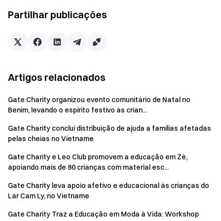
capacitando os jovens com o conhecimento correto e
Partilhar publicações
habilidades de autoproteção, ao mesmo tempo que
preenche lacunas críticas na educação em saúde local e no
acesso médico.
Colaborar com Organizações Locais para Garantir um
Artigos relacionados
Futuro Mais Saudável
Gate Charity associou-se à organização local ABPF
Gate Charity organizou evento comunitário de Natal no
(Associação Béninoise para a Promoção da Família) para
Benim, levando o espírito festivo às crian...
hospedar este evento impactante. O evento atraiu
Gate Charity conclui distribuição de ajuda a famílias afetadas
adolescentes e adultos jovens locais que participaram
pelas cheias no Vietname
ativamente, interagindo com especialistas médicos e
conselheiros psicológicos de várias instituições de saúde
Gate Charity e Leo Club promovem a educação em Zè,
locais.
apoiando mais de 80 crianças com material esc...
Gate Charity leva apoio afetivo e educacional às crianças do
Lar Cam Ly, no Vietname
Gate Charity Traz a Educação em Moda à Vida: Workshop
Através de palestras interativas e discussões em grupo, os